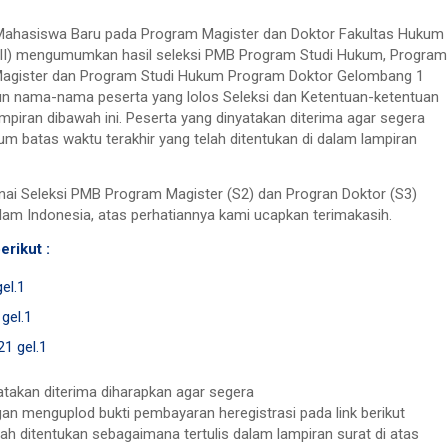
 Mahasiswa Baru pada Program Magister dan Doktor Fakultas Hukum
(UII) mengumumkan hasil seleksi PMB Program Studi Hukum, Program
Magister dan Program Studi Hukum Program Doktor Gelombang 1
n nama-nama peserta yang lolos Seleksi dan Ketentuan-ketentuan
ampiran dibawah ini. Peserta yang dinyatakan diterima agar segera
um batas waktu terakhir yang telah ditentukan di dalam lampiran
nai Seleksi PMB Program Magister (S2) dan Progran Doktor (S3)
lam Indonesia, atas perhatiannya kami ucapkan terimakasih.
erikut :
el.1
gel.1
21 gel.1
atakan diterima diharapkan agar segera
an menguplod bukti pembayaran heregistrasi pada link berikut
ah ditentukan sebagaimana tertulis dalam lampiran surat di atas