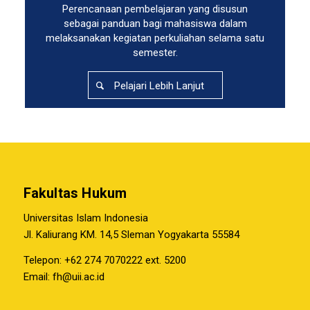
Perencanaan pembelajaran yang disusun
sebagai panduan bagi mahasiswa dalam
melaksanakan kegiatan perkuliahan selama satu
semester.
Pelajari Lebih Lanjut
Fakultas Hukum
Universitas Islam Indonesia
Jl. Kaliurang KM. 14,5 Sleman Yogyakarta 55584
Telepon: +62 274 7070222 ext. 5200
Email:
fh@uii.ac.id