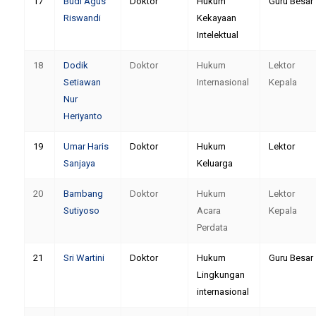
17
Budi Agus
Doktor
Hukum
Guru Besar
Riswandi
Kekayaan
Intelektual
18
Dodik
Doktor
Hukum
Lektor
Setiawan
Internasional
Kepala
Nur
Heriyanto
19
Umar Haris
Doktor
Hukum
Lektor
Sanjaya
Keluarga
20
Bambang
Doktor
Hukum
Lektor
Sutiyoso
Acara
Kepala
Perdata
21
Sri Wartini
Doktor
Hukum
Guru Besar
Lingkungan
internasional