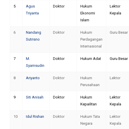
5
Agus
Doktor
Hukum
Lektor
Triyanta
Ekonomi
Kepala
Islam
6
Nandang
Doktor
Hukum
Guru Besar
Sutrisno
Perdagangan
Internasional
7
M.
Doktor
Hukum Adat
Guru Besar
Syamsudin
8
Ariyanto
Doktor
Hukum
Lektor
Perusahaan
9
Siti Anisah
Doktor
Hukum
Lektor
Kepailitan
Kepala
10
Idul Rishan
Doktor
Hukum Tata
Lektor
Negara
Kepala