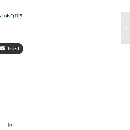
CamlvQT09
Email