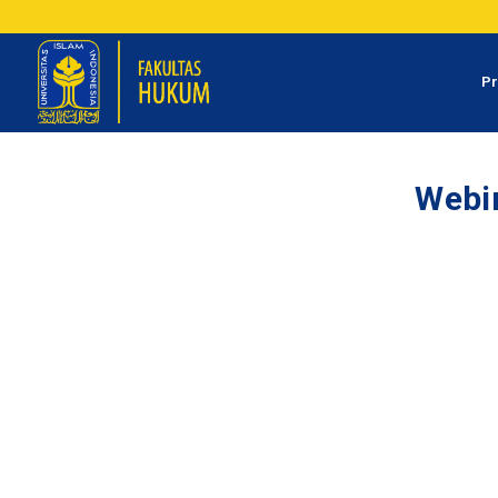
Pr
Webin