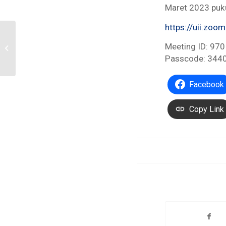
Maret 2023 puku
https://uii.z
Kukuh Santiadi,
Seorang Hakim Yang
Meeting ID: 97
Berhasil Meraih Gelar
Passcode: 344
Doktor
Facebook
Copy Link