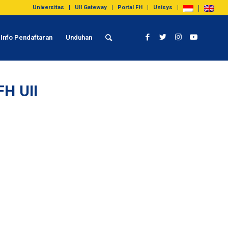
Universitas
UII Gateway
Portal FH
Unisys
Info Pendaftaran
Unduhan
FH UII