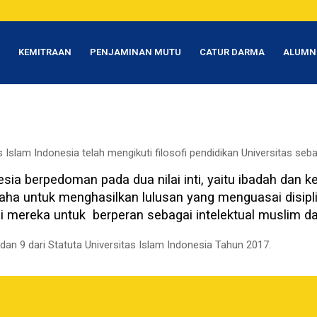
T
KEMITRAAN
PENJAMINAN MUTU
CATUR DARMA
ALUMN
Islam Indonesia telah mengikuti filosofi pendidikan Universitas sebag
ia berpedoman pada dua nilai inti, yaitu ibadah dan keun
aha untuk menghasilkan lulusan yang menguasai disiplin
i mereka untuk berperan sebagai intelektual muslim d
7 dan 9 dari Statuta Universitas Islam Indonesia Tahun 2017.