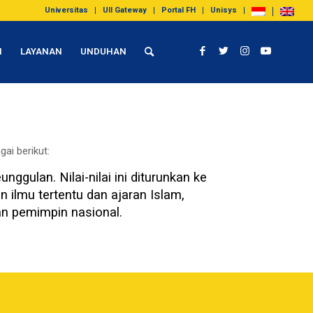
Universitas
UII Gateway
Portal FH
Unisys
I
LAYANAN
UNDUHAN
ai berikut:
ggulan. Nilai-nilai ini diturunkan ke
 ilmu tertentu dan ajaran Islam,
an pemimpin nasional.