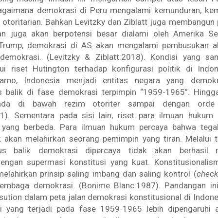
agaimana demokrasi di Peru mengalami kemunduran, kem
 otoritarian. Bahkan Levitzky dan Ziblatt juga membangun
an juga akan berpotensi besar dialami oleh Amerika Se
Trump, demokrasi di AS akan mengalami pembusukan aki
 demokrasi. (Levitzky & Ziblatt:2018). Kondisi yang s
ui riset Hutington terhadap konfigurasi politik di Indo
arno, Indonesia menjadi entitas negara yang demokr
 balik di fase demokrasi terpimpin “1959-1965”. Hing
rada di bawah rezim otoriter sampai dengan orde
91). Sementara pada sisi lain, riset para ilmuan hukum
 yang berbeda. Para ilmuan hukum percaya bahwa tega
ak akan melahirkan seorang pemimpin yang tiran. Melalui ti
us balik demokrasi dipercaya tidak akan berhasil
engan supermasi konstitusi yang kuat. Konstitusionalism
lahirkan prinsip saling imbang dan saling kontrol (
check
embaga demokrasi. (Bonime Blanc:1987). Pandangan ini
ution dalam peta jalan demokrasi konstitusional di Indon
i yang terjadi pada fase 1959-1965 lebih dipengaruhi 