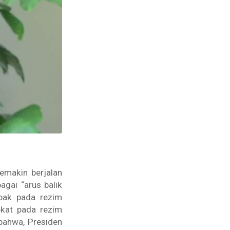
makin berjalan
agai “arus balik
ebak pada rezim
lekat pada rezim
bahwa, Presiden