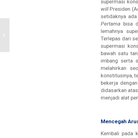
supermasi kons
will
Presiden (Ad
setidaknya ada
Pertama
bisa d
MEMBUKTIKAN DALIL
lemahnya super
PHPU Oleh: Yuniar Riza
Terlepas dari s
Hakiki, S.H.
supermasi kons
bawah satu tan
imbang serta s
melahirkan se
konstitusinya, 
bekerja dengan 
didasarkan atas
menjadi alat pe
Mencegah Arus
Kembali pada k