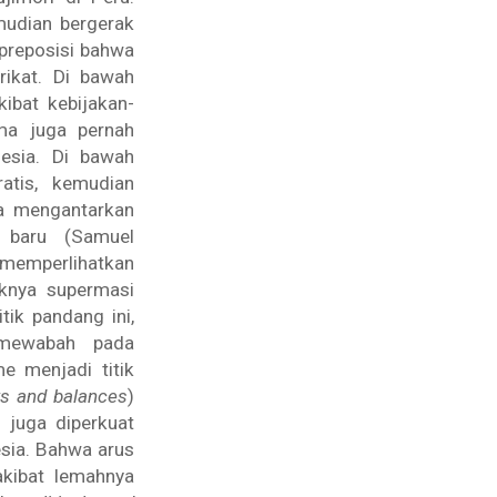
udian bergerak
 preposisi bahwa
rikat. Di bawah
bat kebijakan-
ama juga pernah
nesia. Di bawah
atis, kemudian
ga mengantarkan
 baru (Samuel
 memperlihatkan
knya supermasi
tik pandang ini,
 mewabah pada
e menjadi titik
s and balances
)
 juga diperkuat
esia. Bahwa arus
akibat lemahnya