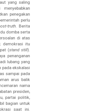
aut yang saling
si menyebabkan
atkan penegakan
emerintah perlu
ost-truth
. Berita
 adu domba serta
rsoalan di atas
k demokrasi itu
pat (
stand still
).
paya penanganan
adi lubang yang
m pada ekskalasi
itas sampai pada
aman arus balik
Pencemaran nama
abatan presiden,
 partai politik,
il bagian untuk
rasi saat ini.