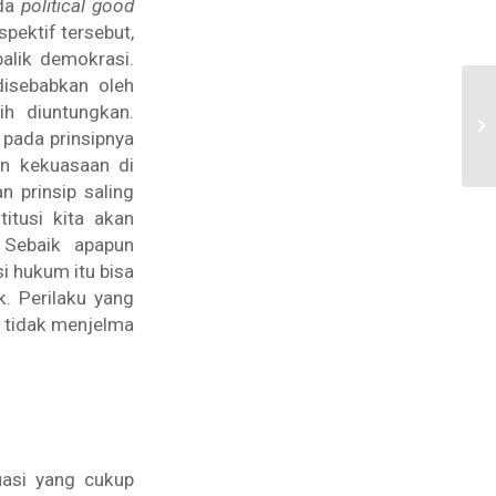
ada
political good
pektif tersebut,
alik demokrasi.
disebabkan oleh
ih diuntungkan.
 pada prinsipnya
an kekuasaan di
 prinsip saling
itusi kita akan
 Sebaik apapun
i hukum itu bisa
k. Perilaku yang
u tidak menjelma
uasi yang cukup