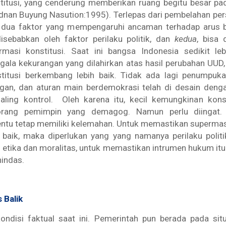
titusi, yang cenderung memberikan ruang begitu besar p
nan Buyung Nasution:1995). Terlepas dari pembelahan pers
 dua faktor yang mempengaruhi ancaman terhadap arus b
isebabkan oleh faktor perilaku politik, dan
kedua
, bisa 
masi konstitusi. Saat ini bangsa Indonesia sedikit leb
egala kekurangan yang dilahirkan atas hasil perubahan UUD,
titusi berkembang lebih baik. Tidak ada lagi penumpuk
gan, dan aturan main berdemokrasi telah di desain dengan
aling kontrol. Oleh karena itu, kecil kemungkinan konst
orang pemimpin yang demagog. Namun perlu diingat.
tentu tetap memiliki kelemahan. Untuk memastikan supermas
baik, maka diperlukan yang yang namanya perilaku politi
 etika dan moralitas, untuk memastikan intrumen hukum it
nindas.
 Balik
ondisi faktual saat ini. Pemerintah pun berada pada sit