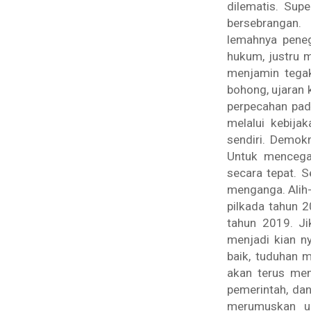
dilematis. Sup
bersebrangan.
lemahnya peneg
hukum, justru 
menjamin tega
bohong, ujaran 
perpecahan pad
melalui kebija
sendiri. Demok
Untuk mencegah
secara tepat. 
menganga. Alih-
pilkada tahun 2
tahun 2019. Ji
menjadi kian n
baik, tuduhan m
akan terus menj
pemerintah, da
merumuskan up