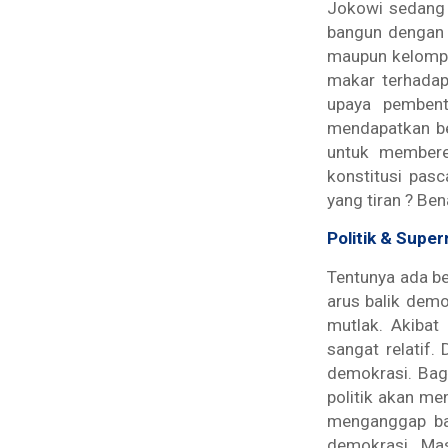
Jokowi sedang b
bangun dengan 
maupun kelompo
makar terhadap
upaya pembent
mendapatkan be
untuk memberen
konstitusi pa
yang tiran ? Be
Politik & Super
Tentunya ada be
arus balik demo
mutlak. Akibat
sangat relatif.
demokrasi. Bagi
politik akan m
menganggap ba
demokrasi. Mas