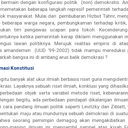
ermain dengan konfigurasi politik (non) demokratis. Ana
memetakan beberapa langkah represif pemerintah terhad
k masyarakat. Mulai dari pembubaran Hizbut Tahrir, men
 beberapa warga negara, pembungkaman terhadap kritik
ukan tim pengawas ucapan para tokoh. Kecenderung
ntuknya ketika pemerintah kerap diklaim menggunakan 
gus lawan politiknya. Merujuk realitas empiris di ata
sca amandemen (UUD ’99-2002) tidak mampu mereduksi 
narkah bangsa ini di ambang arus balik demokrasi ?
masi Konstitusi
gitu banyak alat ukur ilmiah berbasis riset guna mengident
krasi. Layaknya sebuah riset ilmiah, konklusi yang dihasilka
 perbedaan objek serta variabel metode riset, kebenaran
 Dengan begitu, ada perbedaan pendapat dikalangan ilmuan
 cara pandang ilmuan politik seperti Levitzky dan Ziblatt, v
enentukan maju atau mundurnya sebuah demokrasi di suatu
hwa seorang pemimpin demagog akan mengakibatkan 
ing-masing ilmuan ini mengambil sampel atas kisah Fu