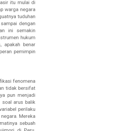
sir itu mulai di
ap warga negara
guatnya tuduhan
, sampai dengan
an ini semakin
instrumen hukum
s, apakah benar
peran pemimpin
ifikasi fenomena
n tidak bersifat
nya pun menjadi
 soal arus balik
ariabel perilaku
 negara. Mereka
matinya sebuah
jimori di Peru.