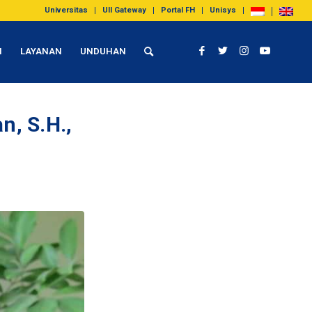
Universitas
UII Gateway
Portal FH
Unisys
I
LAYANAN
UNDUHAN
n, S.H.,