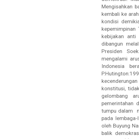
Mengisahkan b
kembali ke arah
kondisi demiki
kepemimpinan 
kebijakan anti
dibangun melal
Presiden Soek
mengalami arus
Indonesia be
P.Hutington:19
kecenderungan
konstitusi, tid
gelombang ar
pemerintahan d
tumpu dalam me
pada lembaga-l
oleh Buyung Nas
balik demokras