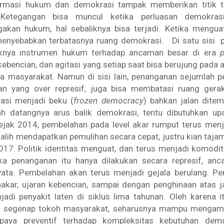
ermasi hukum dan demokrasi tampak memberikan titik t
 Ketegangan bisa muncul ketika perluasan demokra
akan hukum, hal sebaliknya bisa terjadi. Ketika mengu
menyebabkan terbatasnya ruang demokrasi. Di satu sisi p
knya instrumen hukum terhadap ancaman besar di era
p
kebencian, dan agitasi yang setiap saat bisa berujung pada
a masyarakat. Namun di sisi lain, penanganan sejumlah pe
kan yang over represif, juga bisa membatasi ruang gera
rasi menjadi beku (
frozen democracy
) bahkan jalan ditem
 datangnya arus balik demokrasi, tentu dibutuhkan u
Sejak 2014, pembelahan pada level akar rumput terus menj
alih mendapatkan pemulihan secara cepat, justru kian taja
017. Politik identitas menguat, dan terus menjadi komod
ka penanganan itu hanya dilakukan secara represif, anc
yata. Pembelahan akan terus menjadi gejala berulang. 
akar, ujaran kebencian, sampai dengan penghinaan atas j
adi penyakit laten di siklus lima tahunan. Oleh karena itu,
n segenap tokoh masyarakat, seharusnya mampu mengamb
aya preventif terhadap kompleksitas kebutuhan demok