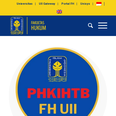
Universitas
UII Gateway
Portal FH
Unisys