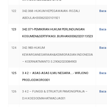
122
342.068 -HUKUM KEPEGAWAIAN -ROZALI
Baca
ABDULAH30062020101921
123
342.071-PEMIKIRAN HUKUM PERLINDUNGAN
Baca
KOSUMEN&SERTIFIKASI..BURHAN30062020113523
124
342.983-HUKUM
Baca
KEWARGANEGARAAN&KEIMIGRASIAN INDONESIA
– KOERNIATMANTO S.29062020084903
125
3 4 2 – ASAS-ASAS ILMU NEGARA….- WIRJONO
Baca
PRODJODIKORO001
126
3 4 2 – FUNGSI & STRUKTUR PAMONGPRAJA –
Baca
D.H.KOESOEMAHATMADJA001