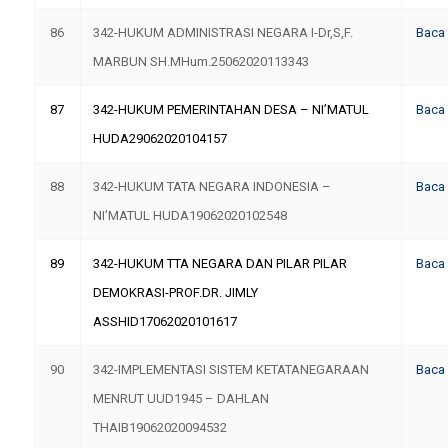
86
342-HUKUM ADMINISTRASI NEGARA I-Dr,S,F.
Baca
MARBUN SH.MHum.25062020113343
87
342-HUKUM PEMERINTAHAN DESA – NI’MATUL
Baca
HUDA29062020104157
88
342-HUKUM TATA NEGARA INDONESIA –
Baca
NI’MATUL HUDA19062020102548
89
342-HUKUM TTA NEGARA DAN PILAR PILAR
Baca
DEMOKRASI-PROF.DR. JIMLY
ASSHID17062020101617
90
342-IMPLEMENTASI SISTEM KETATANEGARAAN
Baca
MENRUT UUD1945 – DAHLAN
THAIB19062020094532