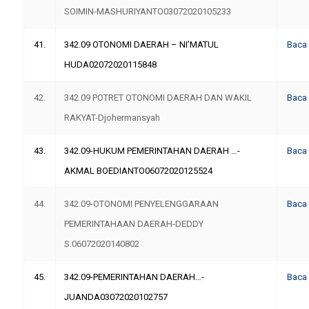
SOIMIN-MASHURIYANTO03072020105233
41.
342.09 OTONOMI DAERAH – NI’MATUL
Baca
HUDA02072020115848
42.
342.09 POTRET OTONOMI DAERAH DAN WAKIL
Baca
RAKYAT-Djohermansyah
43.
342.09-HUKUM PEMERINTAHAN DAERAH …-
Baca
AKMAL BOEDIANTO06072020125524
44.
342.09-OTONOMI PENYELENGGARAAN
Baca
PEMERINTAHAAN DAERAH-DEDDY
S.06072020140802
45.
342.09-PEMERINTAHAN DAERAH…-
Baca
JUANDA03072020102757