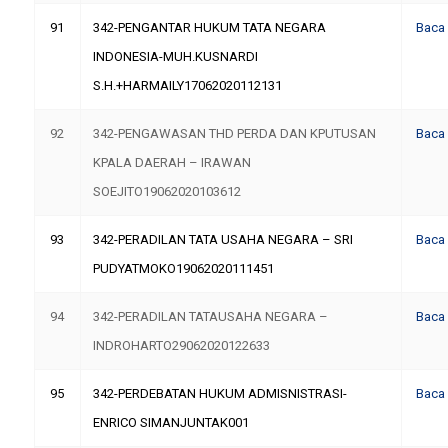
91
342-PENGANTAR HUKUM TATA NEGARA
Baca
INDONESIA-MUH.KUSNARDI
S.H.+HARMAILY17062020112131
92
342-PENGAWASAN THD PERDA DAN KPUTUSAN
Baca
KPALA DAERAH – IRAWAN
SOEJITO19062020103612
93
342-PERADILAN TATA USAHA NEGARA – SRI
Baca
PUDYATMOKO19062020111451
94
342-PERADILAN TATAUSAHA NEGARA –
Baca
INDROHARTO29062020122633
95
342-PERDEBATAN HUKUM ADMISNISTRASI-
Baca
ENRICO SIMANJUNTAK001