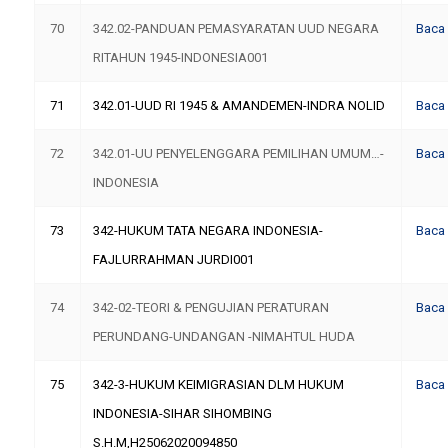
70
342.02-PANDUAN PEMASYARATAN UUD NEGARA
Baca
RITAHUN 1945-INDONESIA001
71
342.01-UUD RI 1945 & AMANDEMEN-INDRA NOLID
Baca
72
342.01-UU PENYELENGGARA PEMILIHAN UMUM…-
Baca
INDONESIA
73
342-HUKUM TATA NEGARA INDONESIA-
Baca
FAJLURRAHMAN JURDI001
74
342-02-TEORI & PENGUJIAN PERATURAN
Baca
PERUNDANG-UNDANGAN -NIMAHTUL HUDA
75
342-3-HUKUM KEIMIGRASIAN DLM HUKUM
Baca
INDONESIA-SIHAR SIHOMBING
S.H.M,H25062020094850