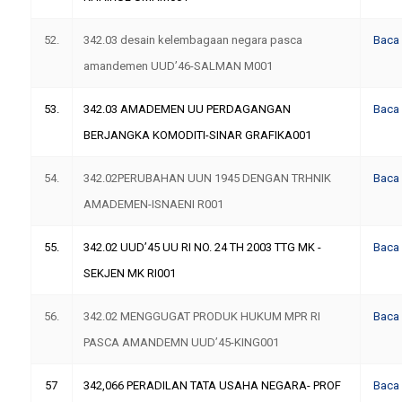
52.
342.03 desain kelembagaan negara pasca
Baca
amandemen UUD’46-SALMAN M001
53.
342.03 AMADEMEN UU PERDAGANGAN
Baca
BERJANGKA KOMODITI-SINAR GRAFIKA001
54.
342.02PERUBAHAN UUN 1945 DENGAN TRHNIK
Baca
AMADEMEN-ISNAENI R001
55.
342.02 UUD’45 UU RI NO. 24 TH 2003 TTG MK -
Baca
SEKJEN MK RI001
56.
342.02 MENGGUGAT PRODUK HUKUM MPR RI
Baca
PASCA AMANDEMN UUD’45-KING001
57
342,066 PERADILAN TATA USAHA NEGARA- PROF
Baca