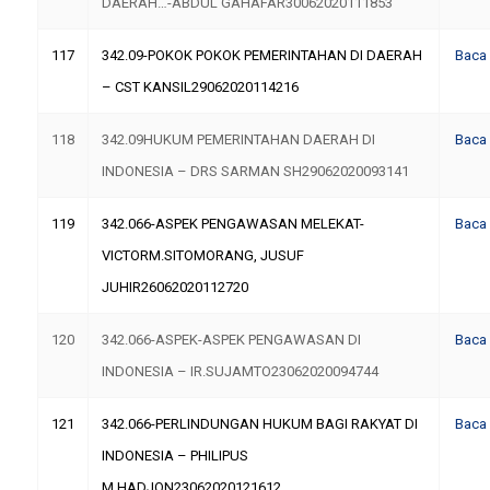
DAERAH…-ABDUL GAHAFAR30062020111853
117
342.09-POKOK POKOK PEMERINTAHAN DI DAERAH
Baca
– CST KANSIL29062020114216
118
342.09HUKUM PEMERINTAHAN DAERAH DI
Baca
INDONESIA – DRS SARMAN SH29062020093141
119
342.066-ASPEK PENGAWASAN MELEKAT-
Baca
VICTORM.SITOMORANG, JUSUF
JUHIR26062020112720
120
342.066-ASPEK-ASPEK PENGAWASAN DI
Baca
INDONESIA – IR.SUJAMTO23062020094744
121
342.066-PERLINDUNGAN HUKUM BAGI RAKYAT DI
Baca
INDONESIA – PHILIPUS
M.HADJON23062020121612