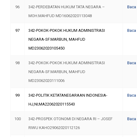
96
342-PERDEBATAN HUKUM TATA NEGARA –
Baca
MOH.MAHFUD MD16062020113048
97
342-POKOK-POKOK HUKUM ADMINISTRASI
Baca
NEGARA-SF.MARBUN, MAHFUD
MD23062020105450
98
342-POKOK-POKOK HUKUM ADMINISTRASI
Baca
NEGARA-SF.MARBUN, MAHFUD
MD23062020111006
99
342-POLITIK KETATANEGARAAN INDONESIA-
Baca
HJ,NI;MA22062020115543
100
342-PROSPEK OTONOMI DI NEGARA RI – JOSEF
Baca
RIWU KAHO29062020112126