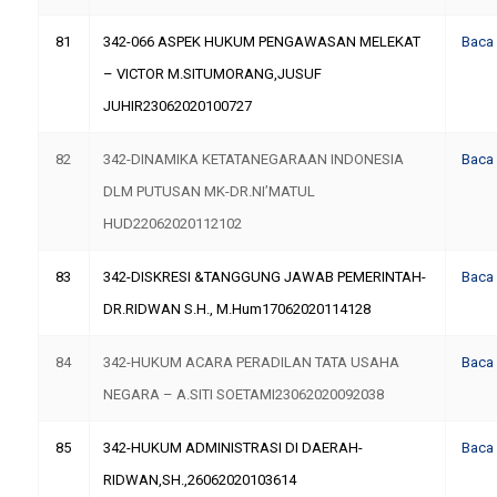
81
342-066 ASPEK HUKUM PENGAWASAN MELEKAT
Baca
– VICTOR M.SITUMORANG,JUSUF
JUHIR23062020100727
82
342-DINAMIKA KETATANEGARAAN INDONESIA
Baca
DLM PUTUSAN MK-DR.NI’MATUL
HUD22062020112102
83
342-DISKRESI &TANGGUNG JAWAB PEMERINTAH-
Baca
DR.RIDWAN S.H., M.Hum17062020114128
84
342-HUKUM ACARA PERADILAN TATA USAHA
Baca
NEGARA – A.SITI SOETAMI23062020092038
85
342-HUKUM ADMINISTRASI DI DAERAH-
Baca
RIDWAN,SH.,26062020103614