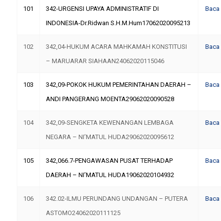
101
342-URGENSI UPAYA ADMINISTRATIF DI
Baca
INDONESIA-Dr.Ridwan S.H.M.Hum17062020095213
102
342,04-HUKUM ACARA MAHKAMAH KONSTITUSI
Baca
– MARUARAR SIAHAAN24062020115046
103
342,09-POKOK HUKUM PEMERINTAHAN DAERAH –
Baca
ANDI PANGERANG MOENTA29062020090528
104
342,09-SENGKETA KEWENANGAN LEMBAGA
Baca
NEGARA – NI’MATUL HUDA29062020095612
105
342,066.7-PENGAWASAN PUSAT TERHADAP
Baca
DAERAH – NI’MATUL HUDA19062020104932
106
342.02-ILMU PERUNDANG UNDANGAN – PUTERA
Baca
ASTOMO24062020111125