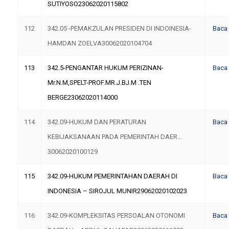
SUTIYOSO23062020115802
112
342.05 -PEMAKZULAN PRESIDEN DI INDOINESIA-
Baca
HAMDAN ZOELVA30062020104704
113
342.5-PENGANTAR HUKUM PERIZINAN-
Baca
Mr.N.M,SPELT-PROF.MR.J.BJ.M .TEN
BERGE23062020114000
114
342.09-HUKUM DAN PERATURAN
Baca
KEBIJAKSANAAN PADA PEMERINTAH DAER…
30062020100129
115
342.09-HUKUM PEMERINTAHAN DAERAH DI
Baca
INDONESIA – SIROJUL MUNIR29062020102023
116
342.09-KOMPLEKSITAS PERSOALAN OTONOMI
Baca