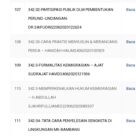
107
342.02-PARTISIPASI PUBLIK DLM PEMBENTUKAN
Baca
PERUND.-UNDANGAN-
DR.SAIFUDIN22062020122624
108
342.03-CARA PRAKTIS MENYUSUN & MERANCANG
Baca
PERDA – HAMZAH HALIM24062020103929
109
342.3-FORMALITAS KEIMIGRASIAN – AJAT
Baca
SUDRAJAT HAVID24062020121936
110
342.3-MEMPERKENALKAN HUKUM KEIMIGRASIAN
Baca
– H.ABDULLAH
SJAHRIFUL(JAMES)29062020083307
111
342.04-.TATA CARA PENYELESAIN SENGKETA DI
Baca
LINGKUNGAN MK-BAMBANG