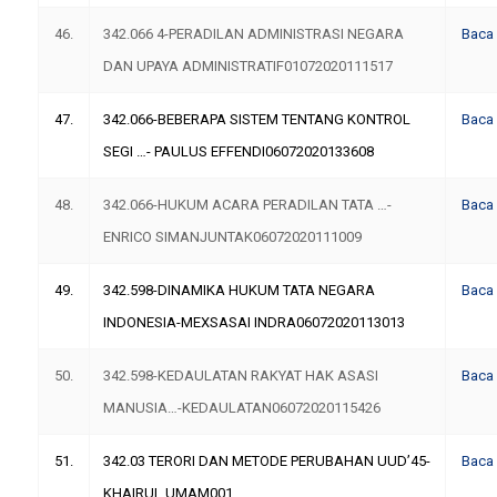
46.
342.066 4-PERADILAN ADMINISTRASI NEGARA
Baca
DAN UPAYA ADMINISTRATIF01072020111517
47.
342.066-BEBERAPA SISTEM TENTANG KONTROL
Baca
SEGI …- PAULUS EFFENDI06072020133608
48.
342.066-HUKUM ACARA PERADILAN TATA …-
Baca
ENRICO SIMANJUNTAK06072020111009
49.
342.598-DINAMIKA HUKUM TATA NEGARA
Baca
INDONESIA-MEXSASAI INDRA06072020113013
50.
342.598-KEDAULATAN RAKYAT HAK ASASI
Baca
MANUSIA…-KEDAULATAN06072020115426
51.
342.03 TERORI DAN METODE PERUBAHAN UUD’45-
Baca
KHAIRUL UMAM001