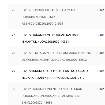
76
342-06-KOMISI yUDISIAL & REFORMASI
Baca
PERADIALN -PROF. JIMLY
ASSHIDDIQIE25062020101955
77
342-09-HUKUM PEMERINTAHAN DAERAH-
Baca
NIMAHTUL HUDA26062020110351
78
342-09-LEMBAGA NEGARA DLAM MASA TRANSISI
Baca
DEMOKRASI-NIMAHTUL HUDA26062020115802
79
342-09HUKUM ACARA PERADILAN -TATA USAHA
Baca
NEGARA – ZAIRIN HARAHAP23062020112617
80
342-12-HUKUM PEMBENTUKAN PERATURAN
Baca
PERUNDANGUNDANGAN-DR.AHMAD REDI
SH.M22062020113631