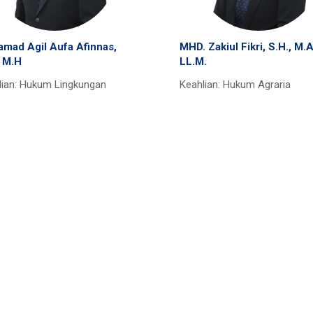
mad Agil Aufa Afinnas,
MHD. Zakiul Fikri, S.H., M.A
, M.H
LL.M.
lian: Hukum Lingkungan
Keahlian: Hukum Agraria