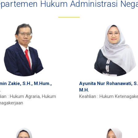
partemen Hukum Administrasi Neg
in Zakie, S.H., M.Hum.,
Ayunita Nur Rohanawati, S.
.
M.H.
lian : Hukum Agraria, Hukum
Keahlian : Hukum Ketenagake
nagakerjaan