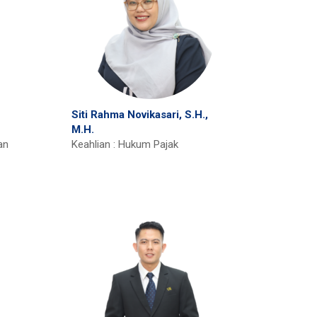
Siti Rahma Novikasari, S.H.,
M.H.
an
Keahlian : Hukum Pajak