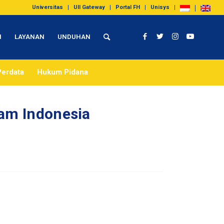
Universitas
UII Gateway
Portal FH
Unisys
I
LAYANAN
UNDUHAN
erdata
Hukum Pidana
lam Indonesia