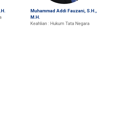
.H.
Muhammad Addi Fauzani, S.H.,
a
M.H.
Keahlian : Hukum Tata Negara