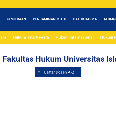
T
KEMITRAAN
PENJAMINAN MUTU
CATUR DARMA
ALUMN
gara
Hukum Tata Negara
Hukum Internasional
Hukum P
 Fakultas Hukum Universitas Is
Daftar Dosen A-Z