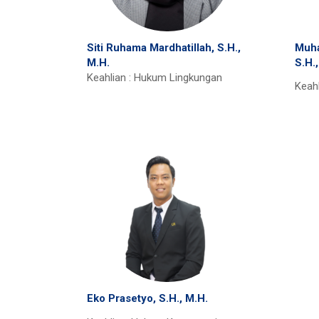
Siti Ruhama Mardhatillah, S.H.,
Muha
M.H.
S.H.
Keahlian : Hukum Lingkungan
Keah
Eko Prasetyo, S.H., M.H.