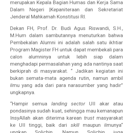
merupakan Kepala Bagian Humas dan Kerja Sama
Dalam Negeri |Kepaniteraan dan Sekretariat
Jenderal Mahkamah Konstitusi RI.
Dekan FH, Prof. Dr. Budi Agus Riswandi, S.H.,
M.Hum dalam sambutannya menuturkan bahwa
Pembekalan Alumni ini adalah salah satu ikhtiar
Program Magister FH untuk dapat membekali para
calon alumninya untuk lebih siap dalam
menghadapi permasalahan yang ada nantinya saat
berkiprah di masyarakat. “ Jadikan kegiatan ini
bukan semata-mata agenda rutin, namun ambil
ilmu yang ada dari para narasumber yang hadir”
ungkapnya.
“Hampir semua
landing sector
UII akar atau
pondasinya sudah kuat, sehingga mau kemanapun
InsyAllah akan diterima karean
trust
masyarakat
ke UII tinggi, baik dari
skill
maupun ilmunya“
ungkap Solichin. Namun Solichin juga