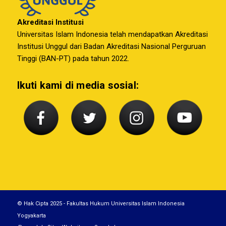
Akreditasi Institusi
Universitas Islam Indonesia telah mendapatkan Akreditasi
Institusi Unggul dari Badan Akreditasi Nasional Perguruan
Tinggi (BAN-PT) pada tahun 2022.
Ikuti kami di media sosial:
© Hak Cipta 2025 - Fakultas Hukum Universitas Islam Indonesia
Yogyakarta