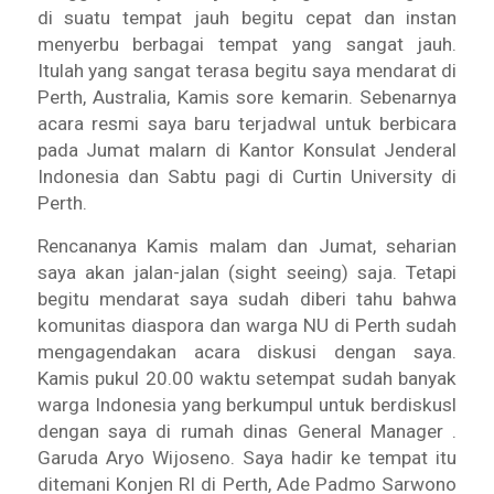
di suatu tempat jauh begitu cepat dan instan
menyerbu berbagai tempat yang sangat jauh.
Itulah yang sangat terasa begitu saya mendarat di
Perth, Australia, Kamis sore kemarin. Sebenarnya
acara resmi saya baru terjadwal untuk berbicara
pada Jumat malarn di Kantor Konsulat Jenderal
Indonesia dan Sabtu pagi di Curtin University di
Perth.
Rencananya Kamis malam dan Jumat, seharian
saya akan jalan-jalan (sight seeing) saja. Tetapi
begitu mendarat saya sudah diberi tahu bahwa
komunitas diaspora dan warga NU di Perth sudah
mengagendakan acara diskusi dengan saya.
Kamis pukul 20.00 waktu setempat sudah banyak
warga Indonesia yang berkumpul untuk berdiskusl
dengan saya di rumah dinas General Manager .
Garuda Aryo Wijoseno. Saya hadir ke tempat itu
ditemani Konjen RI di Perth, Ade Padmo Sarwono