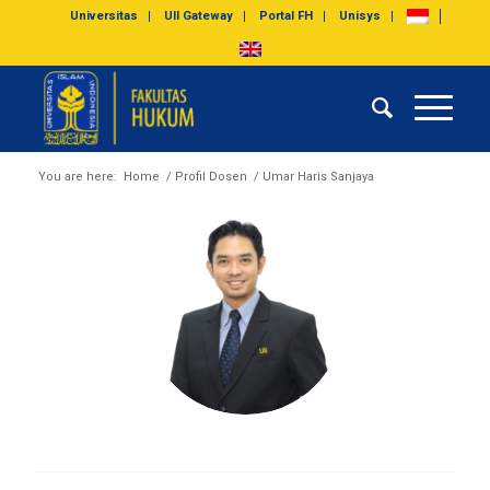
Universitas
UII Gateway
Portal FH
Unisys
You are here:
Home
/
Profil Dosen
/
Umar Haris Sanjaya