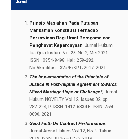
Jurnal
Prinsip Maslahah Pada Putusan
Mahkamah Konstitusi Terhadap
Perkawinan Bagi Umat Beragama dan
Penghayat Kepercayaan
, Jurnal Hukum
Ius Quia Iustum Vol 28, No 2, Mei 2021.
ISSN : 0854-8498. Hal : 258-282.
No.Akreditasi : 32a/E/KPT/2017, 2021.
The Implementation of the Principle of
Justice in Post-nuptial Agreement towards
Mixed Marriage:Hope or Challenge?
, Jurnal
Hukum NOVELTY Vol 12, Issues 02, pp.
282-294, P-ISSN: 1412-6834 E-ISSN: 2550-
0090, 2021.
Good Faith On Contract Performance
,
Jurnal Arena Hukum Vol 12, No 3, Tahun
2019. ISSN : 0126 – 0235, 2019.