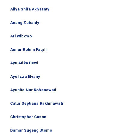
Allya Shifa Akhsanty
Anang Zubaidy
Ari Wibowo
Aunur Rohim Faqih
Ayu Atika Dewi
Ayu Izza Elvany
Ayunita Nur Rohanawati
Catur Septiana Rakhmawati
Christopher Cason
Damar Sugeng Utomo