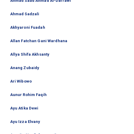
Ahmad Saad Ahmad Al-Dafrawi
Ahmad Sadzali
Akhyaroni Fuadah
Allan Fatchan Gani Wardhana
Allya Shifa Akhsanty
Anang Zubaidy
Ari Wibowo
Aunur Rohim Faqih
Ayu Atika Dewi
Ayu Izza Elvany