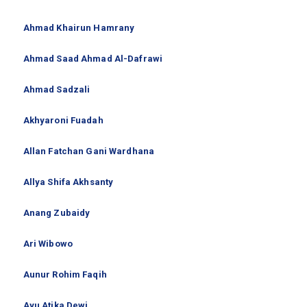
Ahmad Khairun Hamrany
Ahmad Saad Ahmad Al-Dafrawi
Ahmad Sadzali
Akhyaroni Fuadah
Allan Fatchan Gani Wardhana
Allya Shifa Akhsanty
Anang Zubaidy
Ari Wibowo
Aunur Rohim Faqih
Ayu Atika Dewi