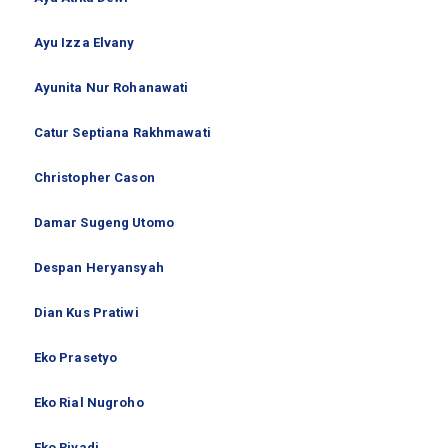
Ayu Izza Elvany
Ayunita Nur Rohanawati
Catur Septiana Rakhmawati
Christopher Cason
Damar Sugeng Utomo
Despan Heryansyah
Dian Kus Pratiwi
Eko Prasetyo
Eko Rial Nugroho
Eko Riyadi