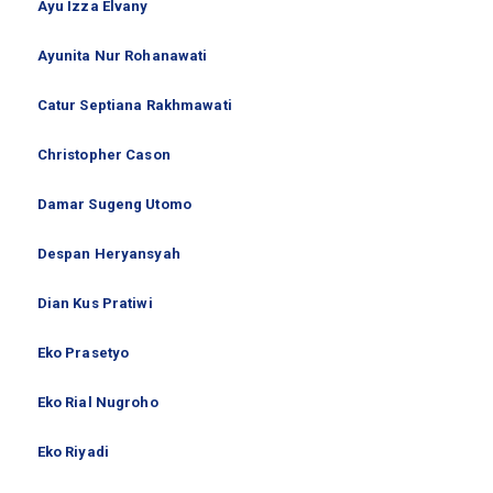
Ayu Izza Elvany
Ayunita Nur Rohanawati
Catur Septiana Rakhmawati
Christopher Cason
Damar Sugeng Utomo
Despan Heryansyah
Dian Kus Pratiwi
Eko Prasetyo
Eko Rial Nugroho
Eko Riyadi