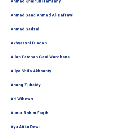
Ahmad Khairun Hamrany
Ahmad Saad Ahmad Al-Dafrawi
Ahmad Sadzali
Akhyaroni Fuadah
Allan Fatchan Gani Wardhana
Allya Shifa Akhsanty
Anang Zubaidy
Ari Wibowo
Aunur Rohim Faqih
Ayu Atika Dewi