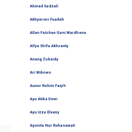
Ahmad Sadzali
Akhyaroni Fuadah
Allan Fatchan Gani Wardhana
Allya Shifa Akhsanty
Anang Zubaidy
Ari Wibowo
Aunur Rohim Faqih
Ayu Atika Dewi
Ayu Izza Elvany
Ayunita Nur Rohanawati