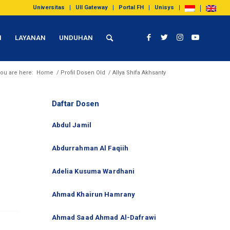
Universitas
UII Gateway
Portal FH
Unisys
I
LAYANAN
UNDUHAN
ou are here:
Home
/
Profil Dosen Old
/
Allya Shifa Akhsanty
Daftar Dosen
Abdul Jamil
Abdurrahman Al Faqiih
Adelia Kusuma Wardhani
Ahmad Khairun Hamrany
Ahmad Saad Ahmad Al-Dafrawi