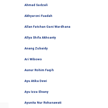
Ahmad Sadzali
Akhyaroni Fuadah
Allan Fatchan Gani Wardhana
Allya Shifa Akhsanty
Anang Zubaidy
Ari Wibowo
Aunur Rohim Faqih
Ayu Atika Dewi
Ayu Izza Elvany
Ayunita Nur Rohanawati