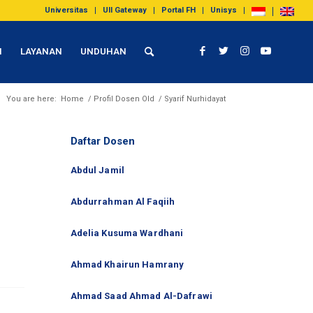
Universitas
UII Gateway
Portal FH
Unisys
I
LAYANAN
UNDUHAN
You are here:
Home
/
Profil Dosen Old
/
Syarif Nurhidayat
Daftar Dosen
Abdul Jamil
Abdurrahman Al Faqiih
Adelia Kusuma Wardhani
Ahmad Khairun Hamrany
Ahmad Saad Ahmad Al-Dafrawi