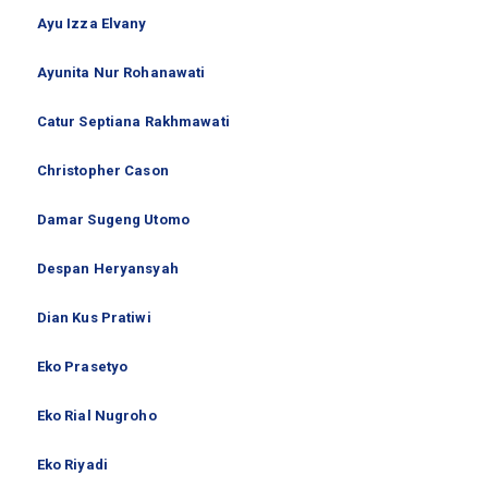
Ayu Izza Elvany
Ayunita Nur Rohanawati
Catur Septiana Rakhmawati
Christopher Cason
Damar Sugeng Utomo
Despan Heryansyah
Dian Kus Pratiwi
Eko Prasetyo
Eko Rial Nugroho
Eko Riyadi