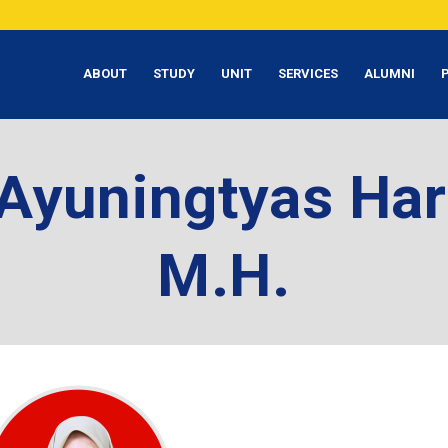
ABOUT
STUDY
UNIT
SERVICES
ALUMNI
Ayuningtyas Har
M.H.