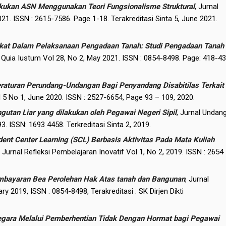
lakukan ASN Menggunakan Teori Fungsionalisme Struktural
, Jurnal
21. ISSN : 2615-7586. Page 1-18. Terakreditasi Sinta 5, June 2021.
kat Dalam Pelaksanaan Pengadaan Tanah: Studi Pengadaan Tanah
 Quia Iustum Vol 28, No 2, May 2021. ISSN : 0854-8498. Page: 418-43
aturan Perundang-Undangan Bagi Penyandang Disabitilas Terkait
5 No 1, June 2020. ISSN : 2527-6654, Page 93 – 109, 2020.
utan Liar yang dilakukan oleh Pegawai Negeri Sipil
, Jurnal Undan
. ISSN: 1693 4458. Terkreditasi Sinta 2, 2019.
t Center Learning (SCL) Berbasis Aktivitas Pada Mata Kuliah
, Jurnal Refleksi Pembelajaran Inovatif Vol 1, No 2, 2019. ISSN : 2654
mbayaran Bea Perolehan Hak Atas tanah dan Bangunan
, Jurnal
 2019, ISSN : 0854-8498, Terakreditasi : SK Dirjen Dikti
Negara Melalui Pemberhentian Tidak Dengan Hormat bagi Pegawai