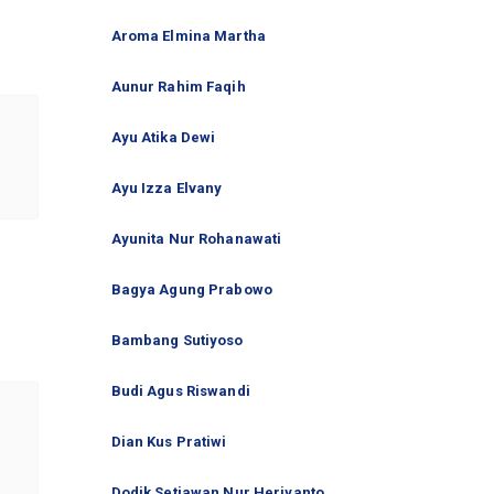
Aroma Elmina Martha
Aunur Rahim Faqih
Ayu Atika Dewi
Ayu Izza Elvany
Ayunita Nur Rohanawati
Bagya Agung Prabowo
Bambang Sutiyoso
Budi Agus Riswandi
Dian Kus Pratiwi
Dodik Setiawan Nur Heriyanto