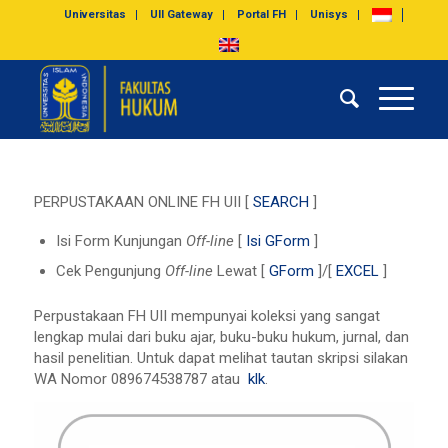
Universitas
UII Gateway
Portal FH
Unisys
PERPUSTAKAAN ONLINE FH UII [
SEARCH
]
Isi Form Kunjungan
Off-line
[
Isi GForm
]
Cek Pengunjung
Off-line
Lewat [
GForm
]/[
EXCEL
]
Perpustakaan FH UII mempunyai koleksi yang sangat
lengkap mulai dari buku ajar, buku-buku hukum, jurnal, dan
hasil penelitian. Untuk dapat melihat tautan skripsi silakan
WA Nomor 089674538787 atau
klk
.