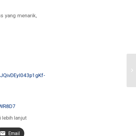
s yang menarik,
JQivDEyI043p1gKf-
zWR8D7
lebih lanjut
Email