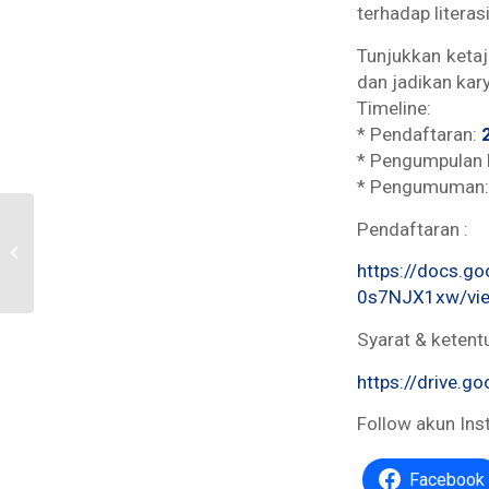
terhadap litera
Tunjukkan keta
dan jadikan kar
Timeline:
* Pendaftaran:
* Pengumpulan 
* Pengumuman
11 Oktober 2025 –
Pendaftaran :
Diseminasi Hasil
Penelitian DRG PSHBPS
https://docs.
FH UII 2025
0s7NJX1xw/vie
Syarat & ketent
https://drive.
Follow akun Ins
Facebook