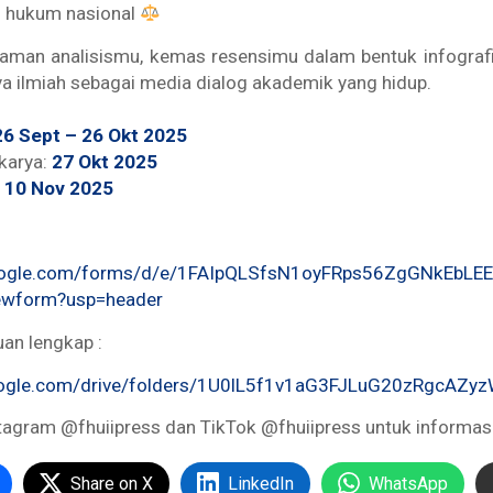
si hukum nasional
jaman analisismu, kemas resensimu dalam bentuk infografi
ya ilmiah sebagai media dialog akademik yang hidup.
26 Sept – 26 Okt 2025
karya:
27 Okt 2025
:
10 Nov 2025
google.com/forms/d/e/1FAIpQLSfsN1oyFRps56ZgGNkEbLEE
wform?usp=header
uan lengkap :
google.com/drive/folders/1U0lL5f1v1aG3FJLuG20zRgcAZy
tagram @fhuiipress dan TikTok @fhuiipress untuk informasi 
Share on X
LinkedIn
WhatsApp