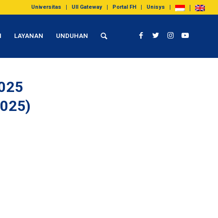
Universitas
UII Gateway
Portal FH
Unisys
I
LAYANAN
UNDUHAN
2025
2025)