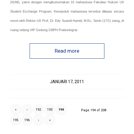
(IIUM), yakni dengan mengikutsertakan 10 mahasiswa Fakultas Hukum UII
Student Exchange Program. Kesepuluh mahasiswa tersebut dilepas secara
resmi oleh Rektor UII Prof. Dr. Edy Suandi Hamid, M.Ec, Senin (17/1) siang, di
ruang sidang VIP Gedung GBPH Prabuningrat.
Read more
JANUARI 17, 2011
«
‹
192
193
194
Page 194 of 208
195
196
›
»