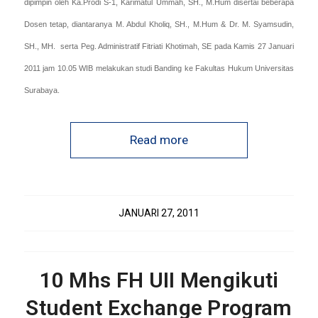
dipimpin oleh Ka.Prodi S-1, Karimatul Ummah, SH., M.Hum disertai beberapa
Dosen tetap, diantaranya M. Abdul Kholiq, SH., M.Hum & Dr. M. Syamsudin,
SH., MH.
serta Peg. Administratif Fitriati Khotimah, SE pada Kamis 27 Januari
2011 jam 10.05 WIB melakukan studi Banding ke Fakultas Hukum Universitas
Surabaya.
Read more
JANUARI 27, 2011
10 Mhs FH UII Mengikuti
Student Exchange Program