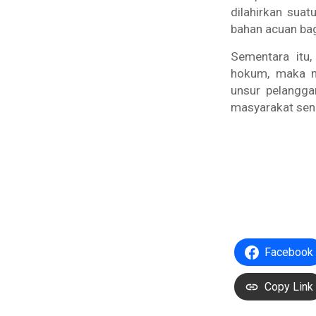
dilahirkan suat
bahan acuan ba
Sementara itu,
hokum, maka m
unsur pelangga
masyarakat send
Facebook
Copy Link