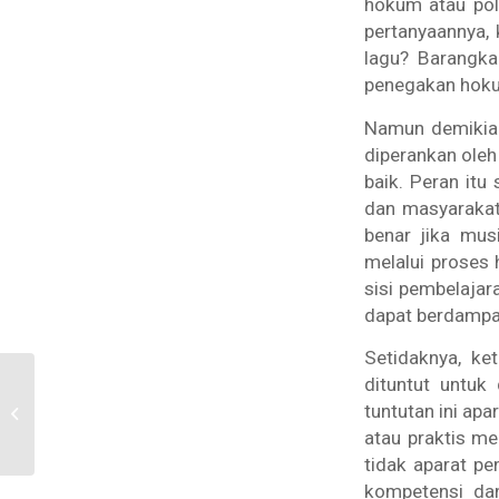
hokum atau poli
pertanyaannya,
lagu? Barangkal
penegakan hoku
Namun demikian
diperankan ole
baik. Peran it
dan masyaraka
benar jika mus
melalui proses
sisi pembelajar
dapat berdampak
Setidaknya, k
dituntut untuk
Hilangnya Jaminan
tuntutan ini ap
Perlindungan Budaya
atau praktis me
Tradisional
tidak aparat p
kompetensi dan