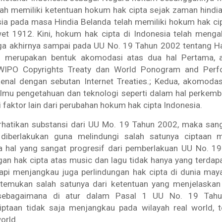
ah memiliki ketentuan hokum hak cipta sejak zaman hindia 
sia pada masa Hindia Belanda telah memiliki hokum hak ci
wet 1912.
Kini, hokum hak cipta di Indonesia telah menga
ga akhirnya sampai pada UU No. 19 Tahun 2002 tentang Ha
 merupakan bentuk akomodasi atas dua hal
Pertama,
a
WIPO Copyrights Treaty
dan
World Ponogram and Perfo
ikenal dengan sebutan
Internet Treaties
.;
Kedua,
akomodasi
lmu pengetahuan dan teknologi seperti dalam hal perkemb
 faktor lain dari perubahan hokum hak cipta Indonesia.
hatikan substansi dari UU Mo. 19 Tahun 2002, maka san
diberlakukan guna melindungi salah satunya ciptaan m
a hal yang sangat progresif dari pemberlakuan UU No. 19
an hak cipta atas music dan lagu tidak hanya yang terdapa
api menjangkau juga perlindungan hak cipta di dunia ma
ditemukan salah satunya dari ketentuan yang menjelaska
ebagaimana di atur dalam Pasal 1 UU No. 19 Tahun
ptaan tidak saja menjangkau pada wilayah
real world
, 
world.