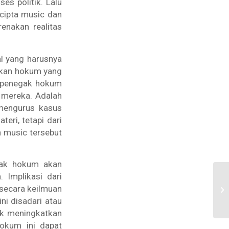
es politik. Lalu
cipta music dan
renakan realitas
l yang harusnya
akan hokum yang
t penegak hokum
 mereka. Adalah
 mengurus kasus
ri, tetapi dari
n music tersebut
gak hokum akan
 Implikasi dari
 secara keilmuan
ni disadari atau
uk meningkatkan
hokum ini dapat