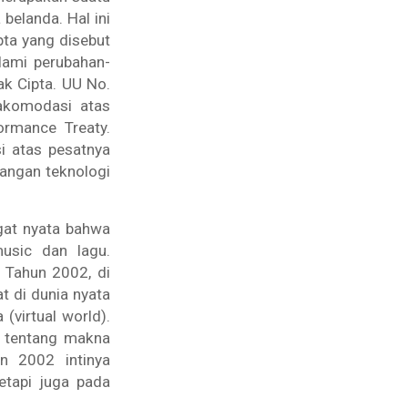
belanda. Hal ini
pta yang disebut
lami perubahan-
k Cipta. UU No.
komodasi atas
rmance Treaty
.
 atas pesatnya
angan teknologi
gat nyata bahwa
usic dan lagu.
 Tahun 2002, di
t di dunia nyata
ya
(virtual world).
n tentang makna
 2002 intinya
tetapi juga pada