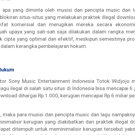
u, apa yang diminta oleh musisi dan pencipta music dan l
lokiran situs-situs yang melakukan praktek
illegal downlo
sifat komersial dan merugikan mereka secara ekonom
ah upaya yang sah-sah saja dilakukan dalam rangka me
k cipta yang optimal dan efektif, meskipun semestinya p
 dalam kerangka pembelajaran hokum.
 Hukum
tor Sony Music Entertainment Indonesia Totok Widjojo
agu ilegal di salah satu situs di Indonesia bisa mencapai 6 ju
ownload dihargai Rp 1.000, kerugian mencapai Rp 6 miliar per
, maka para musisi dan pencipta music dan lagu nampakny
nimalisir kerugian yang diakibatkan dari praktek illegal 
apat ditempuh untuk meminimalisir kerugian tersebut yakn