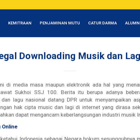
T
KEMITRAAN
PENJAMINAN MUTU
CATUR DARMA
ALUMN
legal Downloading Musik dan La
ini di media masa maupun elektronik ada hal yang menar
sawat Sukhoi SSJ 100. Berita itu berupa adanya beber
 dan lagu nasional datang DPR untuk menyampaikan aspi
ngan hak cipta music dan lagi di internet yang dirasa se
Bahkan dapat mengancam keberlangsungan industri musik I
u
Online
ketahui Indonesia sebagai Negara hokum sesungguhnya 