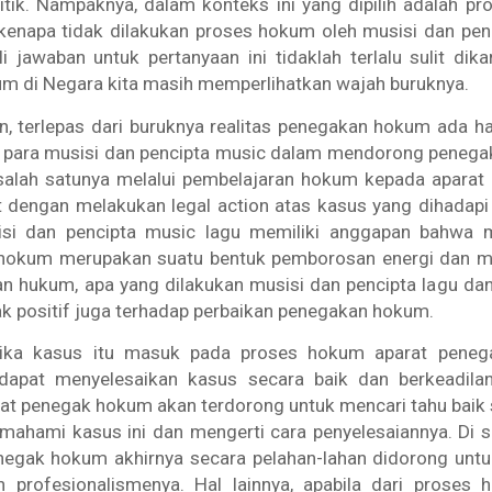
tik. Nampaknya, dalam konteks ini yang dipilih adalah pros
 kenapa tidak dilakukan proses hokum oleh musisi dan pen
i jawaban untuk pertanyaan ini tidaklah terlalu sulit dika
m di Negara kita masih memperlihatkan wajah buruknya.
, terlepas dari buruknya realitas penegakan hokum ada ha
h para musisi dan pencipta music dalam mendorong peneg
u salah satunya melalui pembelajaran hokum kepada apara
t dengan melakukan
legal action
atas kasus yang dihadapi
isi dan pencipta music lagu memiliki anggapan bahwa
 hokum merupakan suatu bentuk pemborosan energi dan mate
an hukum, apa yang dilakukan musisi dan pencipta lagu da
 positif juga terhadap perbaikan penegakan hokum.
etika kasus itu masuk pada proses hokum aparat pene
 dapat menyelesaikan kasus secara baik dan berkeadilan.
arat penegak hokum akan terdorong untuk mencari tahu baik
mahami kasus ini dan mengerti cara penyelesaiannya. Di si
enegak hokum akhirnya secara pelahan-lahan didorong unt
 profesionalismenya. Hal lainnya, apabila dari proses 