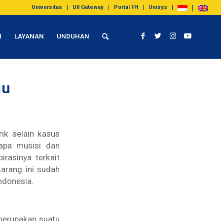
Universitas
UII Gateway
Portal FH
Unisys
I
LAYANAN
UNDUHAN
gu
ik selain kasus
apa musisi dan
rasinya terkait
karang ini sudah
ndonesia.
merupakan suatu