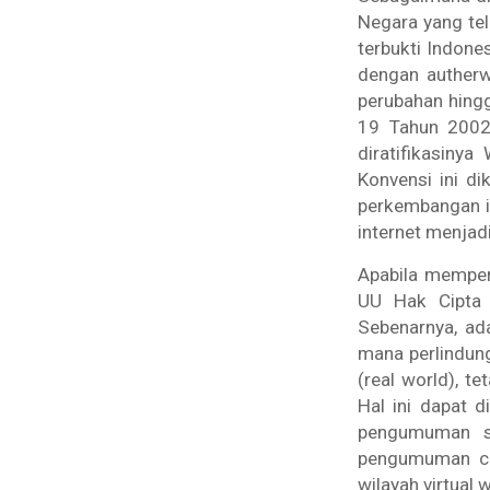
Negara yang tel
terbukti Indone
dengan
auther
perubahan hing
19 Tahun 2002
diratifikasinya
Konvensi ini d
perkembangan i
internet menjadi
Apabila memper
UU Hak Cipta 
Sebenarnya, ad
mana perlindung
(
real world),
tet
Hal ini dapat 
pengumuman s
pengumuman ci
wilayah
virtual 