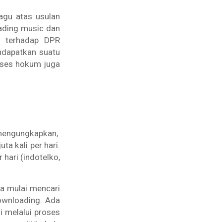
agu atas usulan
ading
music dan
i terhadap DPR
ndapatkan suatu
roses hokum juga
 mengungkapkan,
ta kali per hari.
 hari (indotelko,
a mulai mencari
downloading. Ada
i melalui proses