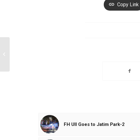
Copy Link
Simulasi dan Sosialisasi
Untuk Akreditasi FIBAA
FH UII Goes to Jatim Park-2