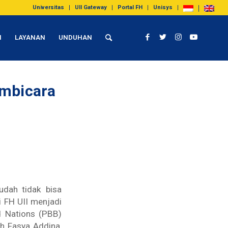
Universitas
UII Gateway
Portal FH
Unisys
I
LAYANAN
UNDUHAN
embicara
udah tidak bisa
i FH UII menjadi
d Nations (PBB)
ah Fasya Addina,