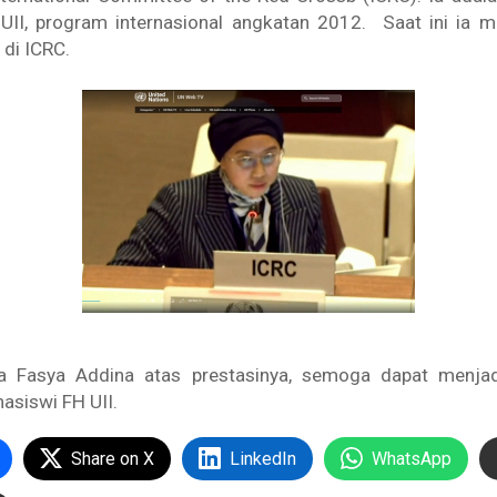
II, program internasional angkatan 2012. Saat ini ia m
 di ICRC.
 Fasya Addina atas prestasinya, semoga dapat menjadi
siswi FH UII.
Share on X
LinkedIn
WhatsApp