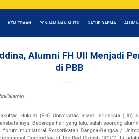
T
KEMITRAAN
PENJAMINAN MUTU
CATUR DARMA
ALUMN
ddina, Alumni FH UII Menjadi P
di PBB
bbil’alamin.
Fakultas Hukum (FH) Universitas Islam Indonesia (UII) s
 kehebatannya. Beberapa hari yang lalu, salah seorang alumn
 forum multilateral Perserikatan Bangsa-Bangsa / Unite
ternational Committee of the Red Crossb (ICRC). Ia adal