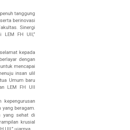
 penuh tanggung
serta berinovasi
akultas. Sinergi
i LEM FH UII,”
 selamat kepada
berlayar dengan
 untuk mencapai
nuju insan ulil
Ketua Umum baru
kan LEM FH UII
n kepengurusan
n yang beragam.
s yang sehat di
ampilan krusial
 UII,” ujarnya.