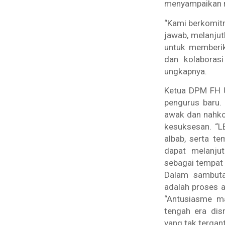
menyampaikan r
“Kami berkomit
jawab, melanjut
untuk memberika
dan kolaboras
ungkapnya.
Ketua DPM FH U
pengurus baru.
awak dan nahko
kesuksesan. “L
albab, serta t
dapat melanju
sebagai tempat 
Dalam sambuta
adalah proses 
“Antusiasme ma
tengah era dis
yang tak tergan