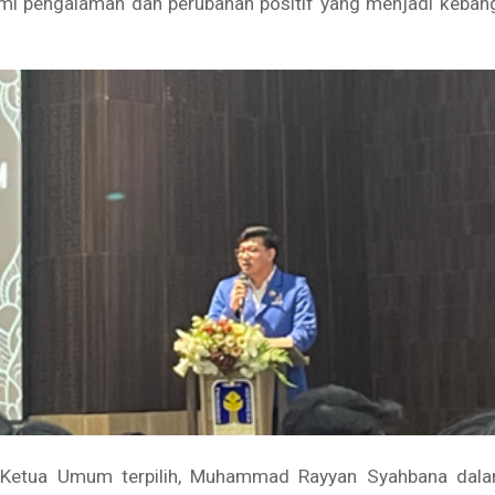
emi pengalaman dan perubahan positif yang menjadi keban
, Ketua Umum terpilih, Muhammad Rayyan Syahbana dal