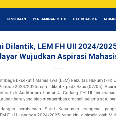
T
KEMITRAAN
PENJAMINAN MUTU
CATUR DARMA
ALUMN
i Dilantik, LEM FH UII 2024/2025
layar Wujudkan Aspirasi Mahas
embaga Eksekutif Mahasiswa (LEM) Fakultas Hukum (FH) Un
 Periode 2024/2025 resmi dilantik pada Rabu (07/05). Acara
idmat di Auditorium Lantai 4, Gedung FH UII ini mena
gurusan baru yang siap mengemban amanah selama satu per
 dengan pembacaan Surat Keputusan mengenai penge
EM FH UII periode 2024/2025, yang kini dipimpin oleh 