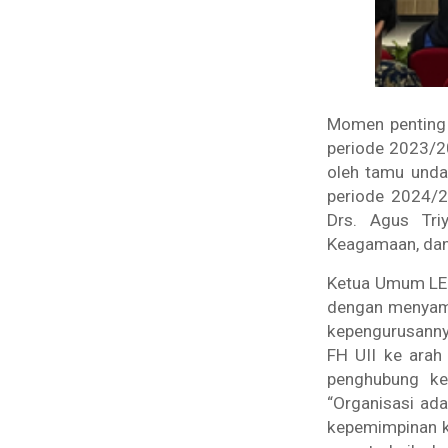
Momen penting 
periode 2023/20
oleh tamu unda
periode 2024/2
Drs. Agus Tri
Keagamaan, dan 
Ketua Umum LEM
dengan menyamp
kepengurusanny
FH UII ke arah
penghubung ke
“Organisasi ad
kepemimpinan k