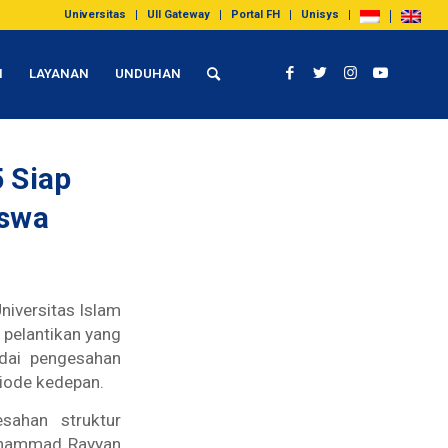
Universitas
UII Gateway
Portal FH
Unisys
I
LAYANAN
UNDUHAN
 Siap
iswa
iversitas Islam
 pelantikan yang
ndai pengesahan
iode kedepan.
sahan struktur
Muhammad Rayyan