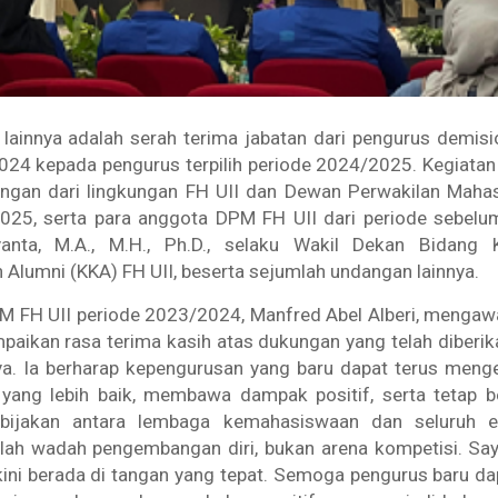
lainnya adalah serah terima jabatan dari pengurus demisi
24 kepada pengurus terpilih periode 2024/2025. Kegiatan in
ngan dari lingkungan FH UII dan Dewan Perwakilan Maha
025, serta para anggota DPM FH UII dari periode sebelum
yanta, M.A., M.H., Ph.D., selaku Wakil Dekan Bidang 
Alumni (KKA) FH UII, beserta sejumlah undangan lainnya.
 FH UII periode 2023/2024, Manfred Abel Alberi, mengaw
aikan rasa terima kasih atas dukungan yang telah diberi
a. Ia berharap kepengurusan yang baru dapat terus me
 yang lebih baik, membawa dampak positif, serta tetap b
bijakan antara lembaga kemahasiswaan dan seluruh 
alah wadah pengembangan diri, bukan arena kompetisi. Sa
ini berada di tangan yang tepat. Semoga pengurus baru d