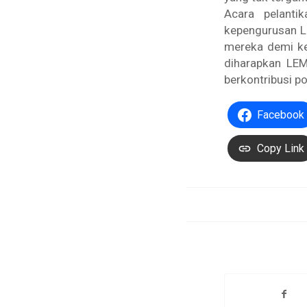
Acara pelanti
kepengurusan L
mereka demi ke
diharapkan LE
berkontribusi p
Facebook
Copy Link