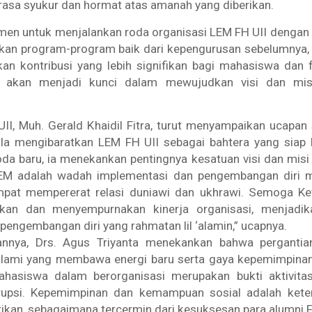
asa syukur dan hormat atas amanah yang diberikan.
men untuk menjalankan roda organisasi LEM FH UII dengan
kan program-program baik dari kepengurusan sebelumnya, 
n kontribusi yang lebih signifikan bagi mahasiswa dan f
i akan menjadi kunci dalam mewujudkan visi dan mis
II, Muh. Gerald Khaidil Fitra, turut menyampaikan ucapan
 Ia mengibaratkan LEM FH UII sebagai bahtera yang siap 
da baru, ia menekankan pentingnya kesatuan visi dan misi
EM adalah wadah implementasi dan pengembangan diri me
empat mempererat relasi duniawi dan ukhrawi. Semoga 
tkan dan menyempurnakan kinerja organisasi, menjadi
pengembangan diri yang rahmatan lil ‘alamin,” ucapnya.
nnya, Drs. Agus Triyanta menekankan bahwa pergantia
alami yang membawa energi baru serta gaya kepemimpina
hasiswa dalam berorganisasi merupakan bukti aktivita
rupsi. Kepemimpinan dan kemampuan sosial adalah keter
tikan, sebagaimana tercermin dari kesuksesan para alumni FH