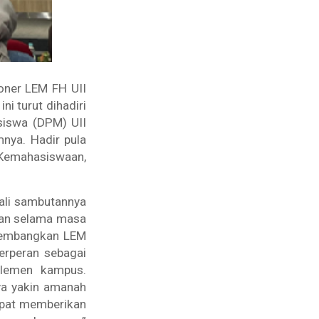
oner LEM FH UII
i turut dihadiri
siswa (DPM) UII
nya. Hadir pula
Kemahasiswaan,
ali sambutannya
kan selama masa
ngembangkan LEM
erperan sebagai
elemen kampus.
ya yakin amanah
apat memberikan