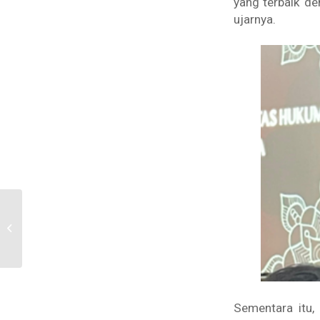
yang terbaik d
ujarnya.
Open House Fakultas
Hukum Universitas
Islam Indonesia 2025:
One Day as a Law...
Sementara itu