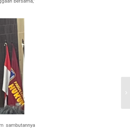
ggaan bersama,”
am sambutannya