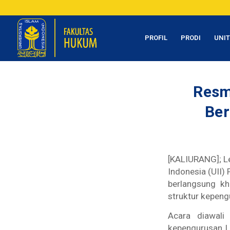
PROFIL
PRODI
UNI
Resm
Ber
[KALIURANG]; L
Indonesia (UII)
berlangsung kh
struktur kepen
Acara diawali
kepengurusan L