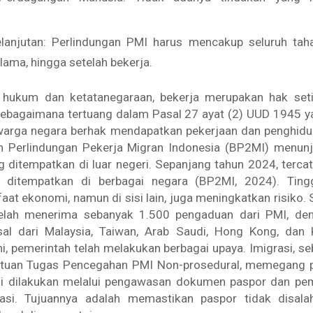
lanjutan: Perlindungan PMI harus mencakup seluruh taha
lama, hingga setelah bekerja.
hukum dan ketatanegaraan, bekerja merupakan hak seti
sebagaimana tertuang dalam Pasal 27 ayat (2) UUD 1945 
warga negara berhak mendapatkan pekerjaan dan penghidup
n Perlindungan Pekerja Migran Indonesia (BP2MI) menunj
 ditempatkan di luar negeri. Sepanjang tahun 2024, terca
 ditempatkan di berbagai negara (BP2MI, 2024). Ting
 ekonomi, namun di sisi lain, juga meningkatkan risiko.
elah menerima sebanyak 1.500 pengaduan dari PMI, de
sal dari Malaysia, Taiwan, Arab Saudi, Hong Kong, dan
ni, pemerintah telah melakukan berbagai upaya. Imigrasi, se
tuan Tugas Pencegahan PMI Non-prosedural, memegang p
i dilakukan melalui pengawasan dokumen paspor dan pe
asi. Tujuannya adalah memastikan paspor tidak disala