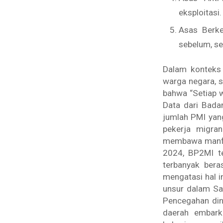
eksploitasi.
Asas Berke
sebelum, se
Dalam konteks 
warga negara, 
bahwa “Setiap 
Data dari Bada
jumlah PMI yang
pekerja migran
membawa manfaat
2024, BP2MI t
terbanyak bera
mengatasi hal i
unsur dalam Sa
Pencegahan din
daerah embark