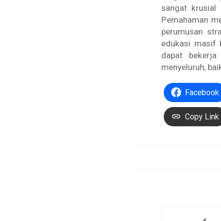
sangat krusial
Pemahaman mend
perumusan stra
edukasi masif 
dapat bekerja
menyeluruh, baik
Facebook
Copy Link