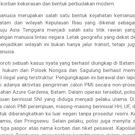
 korban kekerasan dan bentuk perbudakan modern.
nusia merupakan salah satu bentuk kejahatan kemanus
atam dan wilayah Kepulauan Riau yang dikenal sebagai
ju Asia Tenggara menjadi salah satu titik rawan yang
angan manusia lintas negara. Letak geografis yang dekat 
njadikan wilayah ini bukan hanya jalur transit, tetapi jug
nusia.
yoroti sebuah kasus nyata yang berhasil diungkap di Bata
 hukum dari Polsek Nongsa dan Sagulung berhasil mem
ilegal yang terstruktur. Pengungkapan ini berawal dari la
i adanya aktivitas pengiriman calon PMI secara non-prose
ahan Azure Gardenia, Batam. Dalam operasi tersebut, pol
uan berinisial SNI yang diduga menjadi pelaku utama. Di 
calon PMI perempuan, masing-masing berinisial HH, UF, d
tuk diberangkatkan ke luar negeri tanpa prosedur resmi. K
iamis, dan Pringsewu. Selain pelaku, polisi juga menyita
 tiga paspor atas nama korban dan tiket pesawat. Kapolse