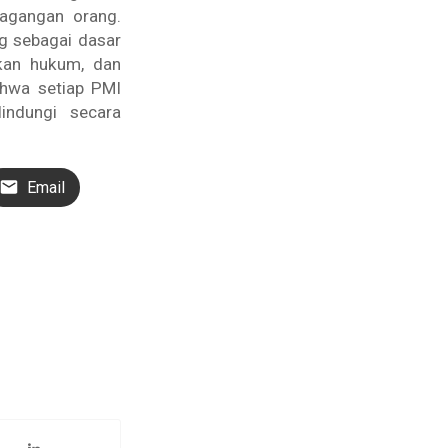
dagangan orang.
g sebagai dasar
akan hukum, dan
ahwa setiap PMI
indungi secara
Email