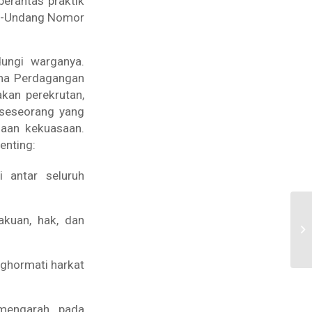
rantas praktik
ng-Undang Nomor
ungi warganya.
na Perdagangan
kan perekrutan,
 seseorang yang
naan kekuasaan.
enting:
 antar seluruh
kuan, hak, dan
ghormati harkat
 mengarah pada