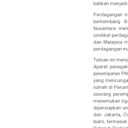
bahkan menjadi
Perdagangan ma
berkembang. B
Nusantara menu
sindikat perdag
dan Malaysia me
perdagangan ma
Tulisan ini men
Aparat penegak
penempatan PMI 
yang mencuriga
rumah di Perum
seorang peremp
menemukan tiga 
dipersiapkan un
dari Jakarta, C
bukti, termasuk