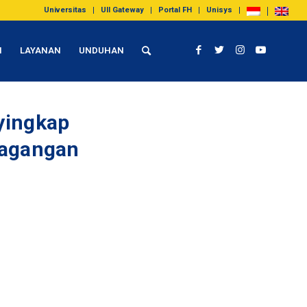
Universitas
UII Gateway
Portal FH
Unisys
I
LAYANAN
UNDUHAN
yingkap
dagangan