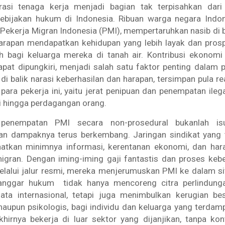
si tenaga kerja menjadi bagian tak terpisahkan dari 
ebijakan hukum di Indonesia. Ribuan warga negara Indon
 Pekerja Migran Indonesia (PMI), mempertaruhkan nasib di 
arapan mendapatkan kehidupan yang lebih layak dan pro
ah bagi keluarga mereka di tanah air. Kontribusi ekonomi
apat dipungkiri, menjadi salah satu faktor penting dalam 
di balik narasi keberhasilan dan harapan, tersimpan pula rea
ara pekerja ini, yaitu jerat penipuan dan penempatan ileg
i hingga perdagangan orang.
 penempatan PMI secara non-prosedural bukanlah is
an dampaknya terus berkembang. Jaringan sindikat yang te
tkan minimnya informasi, kerentanan ekonomi, dan har
migran. Dengan iming-iming gaji fantastis dan proses keb
lalui jalur resmi, mereka menjerumuskan PMI ke dalam sit
nggar hukum tidak hanya mencoreng citra perlindunga
ata internasional, tetapi juga menimbulkan kerugian bes
, maupun psikologis, bagi individu dan keluarga yang terdam
irnya bekerja di luar sektor yang dijanjikan, tanpa kon