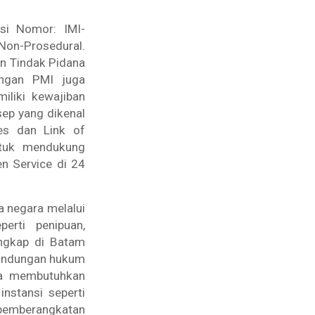
asi Nomor: IMI-
Non-Prosedural.
an Tindak Pidana
ungan PMI juga
iliki kewajiban
sep yang dikenal
ies
dan
Link of
ntuk mendukung
en Service
di 24
a negara melalui
erti penipuan,
ungkap di Batam
rlindungan hukum
uga membutuhkan
 instansi seperti
 pemberangkatan