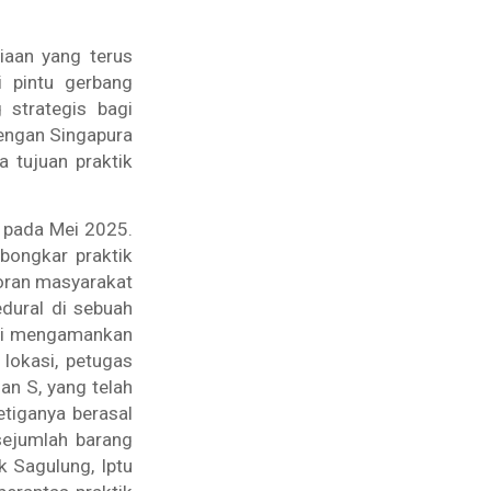
iaan yang terus
 pintu gerbang
 strategis bagi
dengan Singapura
a tujuan praktik
m pada Mei 2025.
bongkar praktik
poran masyarakat
dural di sebuah
isi mengamankan
lokasi, petugas
an S, yang telah
etiganya berasal
 sejumlah barang
k Sagulung, Iptu