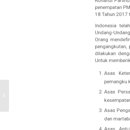
Rohandi Parli
penempatan PMI
18 Tahun 2017 t
Indonesia tel
Undang-Undang
Orang mendefin
pengangkutan, 
dilakukan deng
Untuk memberika
Asas Keter
pemangku k
Disiksa di Rumah, Tak
Asas Pers
Diakui oleh Negara:
kesempatan
Mendesak Pengesahan
RUU Perlindungan...
Asas Penga
dan martab
Asas Anti