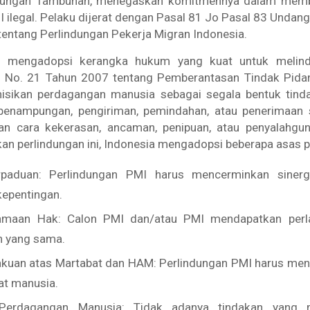
ndungan Tambunan, menegaskan komitmennya dalam membe
 ilegal. Pelaku dijerat dengan Pasal 81 Jo Pasal 83 Unda
entang Perlindungan Pekerja Migran Indonesia.
ah mengadopsi kerangka hukum yang kuat untuk melind
 No. 21 Tahun 2007 tentang Pemberantasan Tindak Pida
isikan perdagangan manusia sebagai segala bentuk tinda
penampungan, pengiriman, pemindahan, atau penerimaan
an cara kekerasan, ancaman, penipuan, atau penyalahgu
n perlindungan ini, Indonesia mengadopsi beberapa asas p
paduan: Perlindungan PMI harus mencerminkan sinergi
epentingan.
amaan Hak: Calon PMI dan/atau PMI mendapatkan perla
 yang sama.
kuan atas Martabat dan HAM: Perlindungan PMI harus men
at manusia.
-Perdagangan Manusia: Tidak adanya tindakan yang