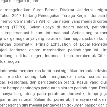
legal di negara tujuan.
a mengeluarkan Surat Edaran Direktur Jenderal Imigr
Tahun 2017 tentang Pencegahan Tenaga Kerja Indonesia 
i menyoroti maraknya WNI di luar negeri yang menjadi korb
rang (TPPO). Selain upaya di dalam negeri, perlind
a implementasi hukum internasional. Setiap negara mem
i warga negaranya yang berada di luar negeri, sebuah kon
dungan diplomatik. Prinsip
Exhaustion of Local Remed
adi landasan dalam memberikan perlindungan ini. U
lindungan di luar negeri, Indonesia telah membentuk
Citiz
luar negeri.
Indonesia memberikan kontribusi signifikan terhadap devis
mun mereka sering kali menghadapi risiko serius sep
gal, eksploitasi, dan perdagangan orang. Kasus yang di
yata betapa pentingnya penguatan sistem perlindungan. Pe
 hanya bergantung pada peraturan domestik, tetapi j
njian internasional. Selain itu, peran aktif masyarakat dan
 pencegahan dini melalui pengawasan dokumen paspor dan