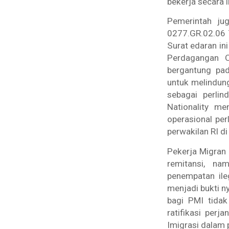
bekerja secara i
Pemerintah jug
0277.GR.02.06 
Surat edaran in
Perdagangan O
bergantung pad
untuk melindung
sebagai perlin
Nationality
menj
operasional per
perwakilan RI di 
Pekerja Migran 
remitansi, na
penempatan ile
menjadi bukti n
bagi PMI tidak
ratifikasi perja
Imigrasi dalam