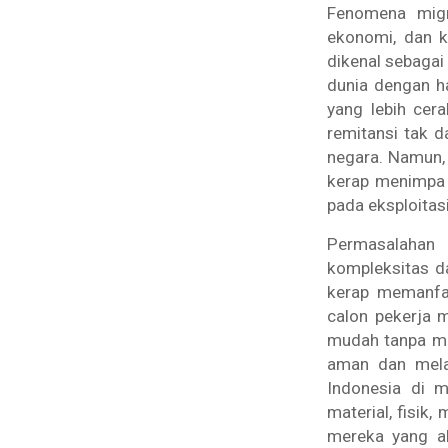
Fenomena migra
ekonomi, dan k
dikenal sebagai
dunia dengan h
yang lebih cer
remitansi tak d
negara. Namun, 
kerap menimpa p
pada eksploitas
Permasalahan
kompleksitas d
kerap memanfaa
calon pekerja 
mudah tanpa me
aman dan mela
Indonesia di m
material, fisik
mereka yang akh