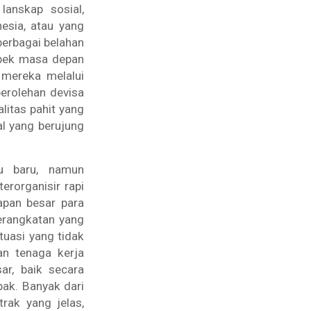
lanskap sosial,
esia, atau yang
berbagai belahan
spek masa depan
 mereka melalui
perolehan devisa
litas pahit yang
al yang berujung
u baru, namun
rorganisir rapi
apan besar para
erangkatan yang
uasi yang tidak
n tenaga kerja
ar, baik secara
pak. Banyak dari
trak yang jelas,