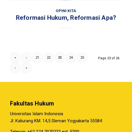
OPINI KITA
Reformasi Hukum, Reformasi Apa?
«
‹
21
22
23
24
25
Page 23 of 26
›
»
Fakultas Hukum
Universitas Islam Indonesia
Jl. Kaliurang KM. 14,5 Sleman Yogyakarta 55584
Telepon: +62 274 7070222 ext. 5200