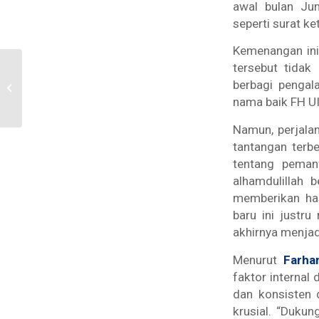
awal bulan Jun
seperti surat k
Kemenangan ini
tersebut tidak
Borong Prestasi: Dua
Tim FH UII Raih Juara di
berbagi penga
Sunan Ampel Legal
nama baik FH UI
Competition...
Namun, perjalan
tantangan terb
tentang peman
alhamdulillah 
memberikan has
baru ini justr
akhirnya menjad
Menurut
Farha
faktor internal
dan konsisten 
krusial. “Dukun