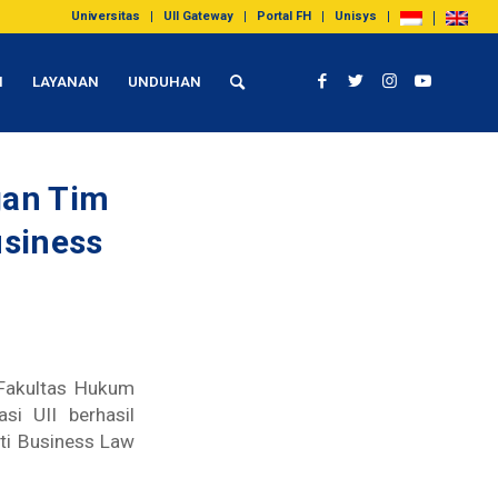
Universitas
UII Gateway
Portal FH
Unisys
I
LAYANAN
UNDUHAN
gan Tim
usiness
Fakultas Hukum
si UII berhasil
ti Business Law