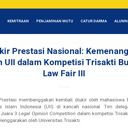
T
KEMITRAAN
PENJAMINAN MUTU
CATUR DARMA
ALUMN
ir Prestasi Nasional: Kemenan
UII dalam Kompetisi Trisakti B
Law Fair III
Prestasi membanggakan kembali diukir oleh mahasiswa 
as Islam Indonesia (UII) di kancah nasional. Tim delega
 Juara 3
Legal Opinion Competition
dalam kompetisi Trisak
selenggarakan oleh Universitas Trisakti.