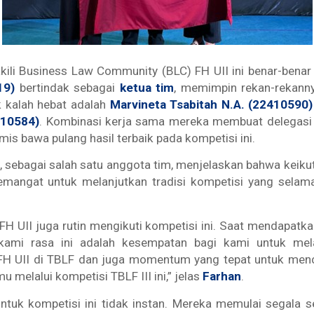
ili Business Law Community (BLC) FH UII ini benar-benar 
19)
bertindak sebagai
ketua tim
, memimpin rekan-rekann
k kalah hebat adalah
Marvineta Tsabitah N.A. (22410590)
410584)
. Kombinasi kerja sama mereka membuat delegasi 
mis bawa pulang hasil terbaik pada kompetisi ini.
, sebagai salah satu anggota tim, menjelaskan bahwa keik
emangat untuk melanjutkan tradisi kompetisi yang selama i
FH UII juga rutin mengikuti kompetisi ini. Saat mendapatk
 kami rasa ini adalah kesempatan bagi kami untuk mela
FH UII di TBLF dan juga momentum yang tepat untuk men
u melalui kompetisi TBLF III ini,” jelas
Farhan
.
ntuk kompetisi ini tidak instan. Mereka memulai segala 