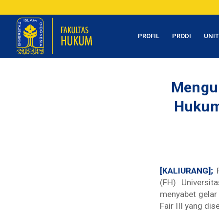
PROFIL
PRODI
UNI
Menguk
Hukum 
[KALIURANG];
(FH) Universit
menyabet gelar
Fair III yang di