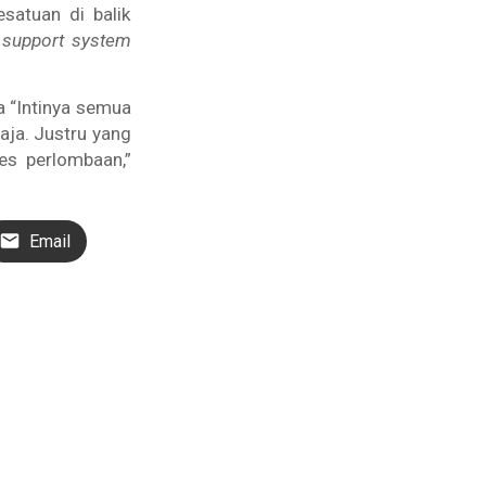
satuan di balik
n
support system
a “Intinya semua
aja. Justru yang
es perlombaan,”
Email