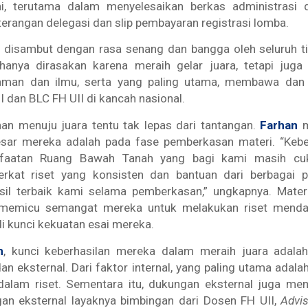
i, terutama dalam menyelesaikan berkas administrasi 
eterangan delegasi dan slip pembayaran registrasi lomba.
 disambut dengan rasa senang dan bangga oleh seluruh t
 hanya dirasakan karena meraih gelar juara, tetapi juga 
laman dan ilmu, serta yang paling utama, membawa da
I dan BLC FH UII di kancah nasional.
an menuju juara tentu tak lepas dari tantangan.
Farhan
m
esar mereka adalah pada fase pemberkasan materi. “Kebe
faatan Ruang Bawah Tanah yang bagi kami masih cuk
berkat riset yang konsisten dan bantuan dari berbagai p
il terbaik kami selama pemberkasan,” ungkapnya. Materi
u memicu semangat mereka untuk melakukan riset mend
i kunci kekuatan esai mereka.
n
, kunci keberhasilan mereka dalam meraih juara adala
 dan eksternal. Dari faktor internal, yang paling utama adal
dalam riset. Sementara itu, dukungan eksternal juga m
gan eksternal layaknya bimbingan dari Dosen FH UII,
Advi