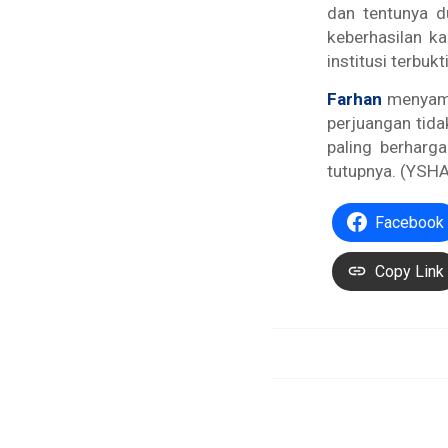
dan tentunya d
keberhasilan k
institusi terbuk
Farhan
menyampa
perjuangan tida
paling berharg
tutupnya. (YSHA
Facebook
Copy Link