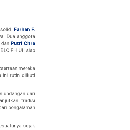
solid.
Farhan F.
ya. Dua anggota
dan
Putri Citra
BLC FH UII siap
utsertaan mereka
ni rutin diikuti
an undangan dari
njutkan tradisi
cari pengalaman
sesuatunya sejak