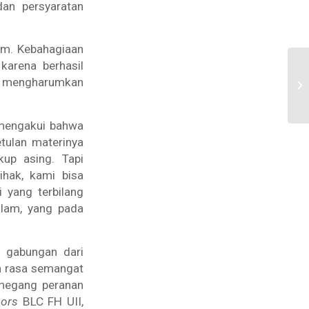
dan persyaratan
im. Kebahagiaan
karena berhasil
n mengharumkan
engakui bahwa
tulan materinya
up asing. Tapi
ihak, kami bisa
 yang terbilang
alam, yang pada
h gabungan dari
ah rasa semangat
emegang peranan
sors
BLC FH UII,