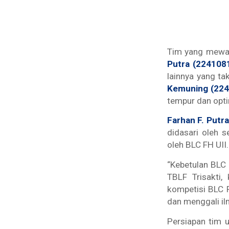
Tim yang mewak
Putra (224108
lainnya yang ta
Kemuning (22
tempur dan opti
Farhan F. Putra
didasari oleh s
oleh BLC FH UII.
“Kebetulan BLC 
TBLF Trisakti,
kompetisi BLC 
dan menggali ilm
Persiapan tim u