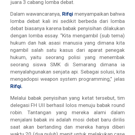
juara 3 cabang lomba debat.
Dalam wawancaranya,
Rifqi
menyampaikan bahwa
lomba debat kali ini sedikit berbeda dari lomba
debat biasanya karena babak penyisihan dilakukan
dengan lomba essay. “Kita mengambil (sub tema)
hukum dan hak asasi manusia yang dimana kita
ngambil
salah satu kasus dari aparat penegak
hukum, yaitu seorang polisi yang menembak
seorang siswa SMK di Semarang dimana ia
menyalahgunakan senjata api. Sebagai solusi, kita
mengadopsi
weapon system programming,”
jelas
Rifqi.
Melalui babak penyisihan yang ketat tersebut, tim
delegasi FH UII berhasil lolos menuju babak
round
robin
. Tantangan yang mereka alami dalam
menjalani babak ini adalah mosi debat baru dirilis
saat akan bertanding dan mereka hanya diberi
waktu 20 (dua puluh) menit untuk melakukan
case