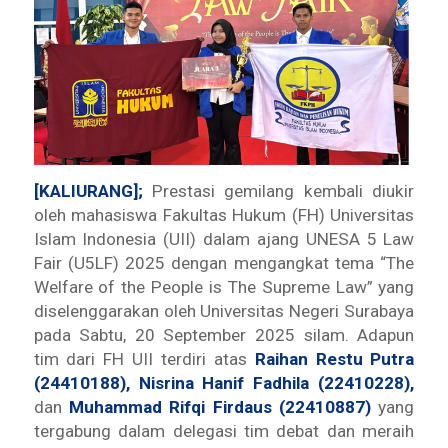
[KALIURANG];
Prestasi gemilang kembali diukir
oleh mahasiswa Fakultas Hukum (FH) Universitas
Islam Indonesia (UII) dalam ajang UNESA 5 Law
Fair (U5LF) 2025 dengan mengangkat tema
“The
Welfare of the People is The Supreme Law”
yang
diselenggarakan oleh Universitas Negeri Surabaya
pada Sabtu, 20 September 2025 silam
.
Adapun
tim dari FH UII terdiri atas
Raihan Restu Putra
(24410188), Nisrina Hanif Fadhila (22410228),
dan
Muhammad Rifqi Firdaus (22410887)
yang
tergabung dalam delegasi tim debat dan meraih