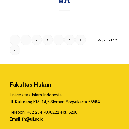
M.H.
‹
1
2
3
4
5
›
Page 3 of 12
»
Fakultas Hukum
Universitas Islam Indonesia
Jl. Kaliurang KM. 14,5 Sleman Yogyakarta 55584
Telepon: +62 274 7070222 ext. 5200
Email:
fh@uii.ac.id