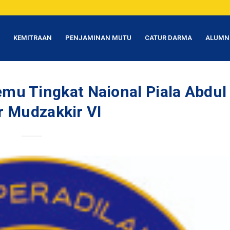
T
KEMITRAAN
PENJAMINAN MUTU
CATUR DARMA
ALUMN
emu Tingkat Naional Piala Abdul
r Mudzakkir VI