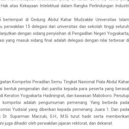
k atas Kekayaan Intelektual dalam Rangka Perlindungan Industr
5 bertempat di Gedung Abdul Kahar Mudzakkir Universitas Isla
tu perwakilan 15 delegasi dari universitas dan sekolah tinggi seluru
ilanjutkan dengan sidang penyisihan di Pengadilan Negeri Yogyakarta
asi yang masuk sidang final adalah delegasi dengan nilai terbesar d
giatan Kompetisi Peradilan Semu Tingkat Nasional Piala Abdul Kaha
gai bentuk pengenalan dari panitia kepada para peserta yang berasa
an di Keraton Yogyakarta Hadiningrat, dan kawasan Malioboro. Penutu
atu kompetisi adalah pengumuman pemenang. Yang berbeda pad
 Komisi Yudisial yang diberikan kepada pemenang Juara 1. Dan pad
 Dr. Suparman Marzuki, S.H., M.Si turut hadir serta memberika
i juga dihadiri oleh perwakilan jajaran rektorat, dan dekanat.