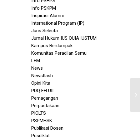
Info PSHPS
i
Info PSKPM
Inspirasi Alumni
m
International Program (IP)
h
Juris Selecta
,
Jurnal Hukum IUS QUIA IUSTUM
i
Kampus Berdampak
Komunitas Peradilan Semu
LEM
News
Newsflash
Opini Kita
r
PDQ FH UII
l
Pemagangan
p
Perpustakaan
a
PICLTS
a
PSPMHSK
n
Publikasi Dosen
Pusdiklat