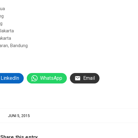
pua
ng
ng
 Jakarta
akarta
jaran, Bandung
LinkedIn
WhatsApp
Email
JUNI 5, 2015
Share this entry