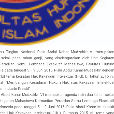
mu Tingkat Nasional Piala Abdul Kahar Mudzakkir VI merupaka
sekali pada tahun ganjil, yang diselengarakan oleh Unit Kegiata
eradilan Semu Lembaga Eksekutif Mahasiswa, Fakultas Huku
sia pada tanggal 5 – 9 Juni 2015. Piala Abdul Kahar Mudzakkir denga
il tema kegiatan Hak Kekayaan Intelektual (HKI). Di tahun 2015 ini
lah “Membangun Kesadaran Hukum Hak atas Kekayaan Intelektua
 Industri Kreatif”.
 Abdul Kahar Mudzakkir VI merupakan agenda rutin dua tahun sekal
it Kegiatan Mahasiswa Komunitas Peradilan Semu Lembaga Eksekuti
donesia pada tanggal 5 – 9 Juni 2015. Piala Abdul Kahar Mudzakki
an Hak Kekayaan Intelektual (HKI). Di tahun 2015 ini, tema yan