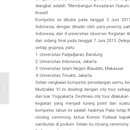
diangkat adalah “Membangun Kesadaran Hukum Ha
Kreatif.
Kompetisi ini dibuka pada tanggal 5 Juni 201
Indonesia, dengan dihadiri oleh para peserta, yai
Indonesia, dan 4 universitas observer. Kegiatan d
dan sidang final pada tanggal 7 Juni 2015. Deleg
setiap grupnya, yaitu:
1. Universitas Padjadjaran, Bandung
2. Universitas Indonesia, Jakarta
3. Universitas Islam Negeri Alauddin, Makassar
4. Universitas Trisakti, Jakarta
Selain rangkaian kompetisi persidangan semu, ke
Hujan Doorprize warnai
Mudzakkir VI ini diselingi dengan city tour seba
Milad UII 72 di FH
dari luar Yogyakarta. Destinasi city tour dilakuk
kegiatan yang menjadi tuning point dari su
kompetisi tahun ini adalah hadirnya Piala tetap
closing ceremony, ketua Komisi Yudisial bapak
sambutan di podium. Selain itu closing ceremony in