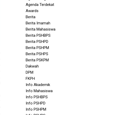
Agenda Terdekat
Awards
Berita
Berita Imamah
Berita Mahasiswa
Berita PSHBPS
Berita PSHPD
Berita PSHPM
n
Berita PSHPS
n
Berita PSKPM
m
Dakwah
n
DPM
,
FKPH
l
Info Akademik
Info Mahasiswa
i
Info PSHBPS
f
Info PSHPD
r
Info PSHPM
g