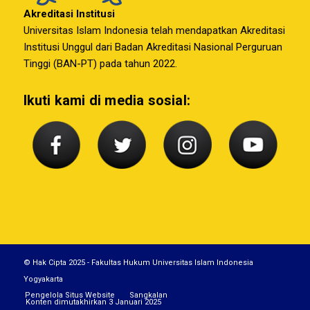
Akreditasi Institusi
Universitas Islam Indonesia telah mendapatkan Akreditasi
Institusi Unggul dari Badan Akreditasi Nasional Perguruan
Tinggi (BAN-PT) pada tahun 2022.
Ikuti kami di media sosial:
© Hak Cipta 2025 - Fakultas Hukum Universitas Islam Indonesia
Yogyakarta
Pengelola Situs Website
Sangkalan
Konten dimutakhirkan 3 Januari 2025