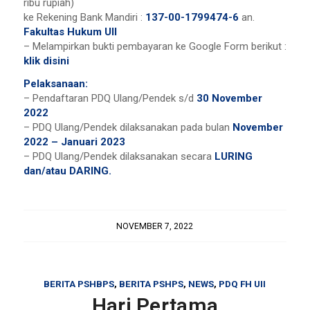
ribu rupiah)
ke Rekening Bank Mandiri :
137-00-1799474-6
an.
Fakultas Hukum UII
– Melampirkan bukti pembayaran ke Google Form berikut :
klik disini
Pelaksanaan:
– Pendaftaran PDQ Ulang/Pendek s/d
30 November
2022
– PDQ Ulang/Pendek dilaksanakan pada bulan
November
2022 – Januari 2023
– PDQ Ulang/Pendek dilaksanakan secara
LURING
dan/atau DARING.
NOVEMBER 7, 2022
BERITA PSHBPS
,
BERITA PSHPS
,
NEWS
,
PDQ FH UII
Hari Pertama