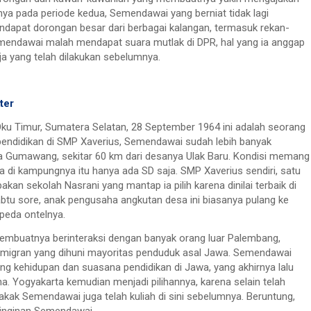
nya pada periode kedua, Semendawai yang berniat tidak lagi
endapat dorongan besar dari berbagai kalangan, termasuk rekan-
Semendawai malah mendapat suara mutlak di DPR, hal yang ia anggap
ja yang telah dilakukan sebelumnya.
ter
, Oku Timur, Sumatera Selatan, 28 September 1964 ini adalah seorang
endidikan di SMP Xaverius, Semendawai sudah lebih banyak
sa Gumawang, sekitar 60 km dari desanya Ulak Baru. Kondisi memang
di kampungnya itu hanya ada SD saja. SMP Xaverius sendiri, satu
kan sekolah Nasrani yang mantap ia pilih karena dinilai terbaik di
btu sore, anak pengusaha angkutan desa ini biasanya pulang ke
eda ontelnya.
mbuatnya berinteraksi dengan banyak orang luar Palembang,
migran yang dihuni mayoritas penduduk asal Jawa. Semendawai
ng kehidupan dan suasana pendidikan di Jawa, yang akhirnya lalu
a. Yogyakarta kemudian menjadi pilihannya, karena selain telah
 kakak Semendawai juga telah kuliah di sini sebelumnya. Beruntung,
inginan Semendawai.