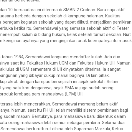
 dari 10 bersaudara ini diterima di SMAN 2 Godean. Baru saja aktif
suasana berbeda dengan sekolah di kampung halaman. Kualitas
us
beragam kegiatan sekolah yang dapat diikuti, menjadikan pemikiran
 terbuka ketika itu. Semendawai yang semasa sekolah aktif di Teater
menempuh kuliah di bidang hukum, kelak setelah tamat sekolah. Niat
an keinginan ayahnya yang menginginkan anak keempatnya itu masuk
da tahun 1984, Semendawai langsung mendaftar kuliah. Ada dua
sinya saat itu, Fakultas Hukum UGM dan Fakultas Hukum UII. Namun
idak lulus di UGM sementara di UII dinyatakan diterima. Ia sangat
ngunan yang dibayar cukup mahal baginya. Di lain pihak,
up akrab dengan kampus bersejarah ini sejak sekolah. Selain
 yang satu kos dengannya, sejak SMA ia juga sudah sering
produk lembaga pers mahasiswa (LPM) UII.
 terasa lebih mencerahkan. Semendawai memang belum aktif
anya. Namun, saat itu FH UII telah memiliki sistem pembinaan bagi
ng sudah mapan. Bentuknya, para mahasiswa baru dibentuk dalam
tu orang mahasiswa lebih senior sebagai pembina. Selama dua
Semendawai berturutturut dibina oleh Suparman Marzuki, Ketua