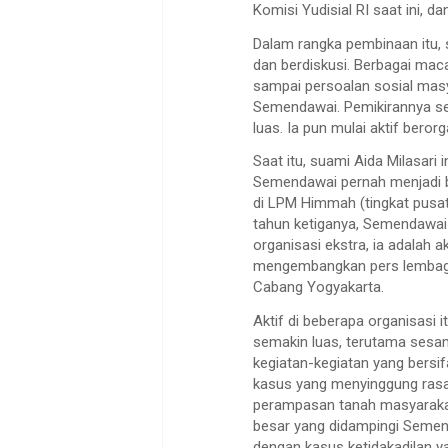
Komisi Yudisial RI saat ini, 
Dalam rangka pembinaan itu, 
dan berdiskusi. Berbagai mac
sampai persoalan sosial mas
Semendawai. Pemikirannya se
luas. Ia pun mulai aktif beror
Saat itu, suami Aida Milasari i
Semendawai pernah menjadi bag
di LPM Himmah (tingkat pusat
tahun ketiganya, Semendawai 
organisasi ekstra, ia adalah a
mengembangkan pers lembaga 
Cabang Yogyakarta.
Aktif di beberapa organisasi
semakin luas, terutama sesam
kegiatan-kegiatan yang bersif
kasus yang menyinggung rasa
perampasan tanah masyarakat
besar yang didampingi Semen
dengan kasus ketidakadilan 