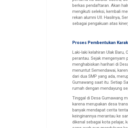
berkas pendaftaran. Akan hal
mengikuti seleksi, kembali m
rekan alumni UII. Hasilnya, 
sebagai pengakuan atas kiner
Proses Pembentukan Karak
Laki-laki kelahiran Ulak Baru
perantau. Sejak mengenyam p
menghabiskan harihari di De
menuntut Semendawai, karena 
dari dua SMP yang ada, merupa
Gumawang saat itu. Setiap Sa
rumah dengan mendayung sep
Tinggal di Desa Gumawang me
karena merupakan desa trans
banyak mendapat cerita tenta
keinginannya merantau ke san
dikenal sebagai kota pelajar,
sang ayah pun mendukung ke