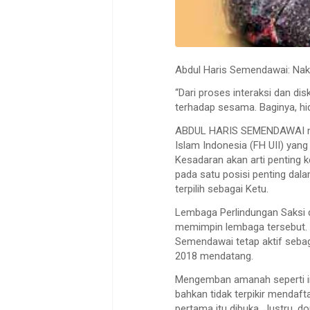
Abdul Haris Semendawai: Nak
“Dari proses interaksi dan dis
terhadap sesama. Baginya, hid
ABDUL HARIS SEMENDAWAI mer
Islam Indonesia (FH UII) yan
Kesadaran akan arti penting 
pada satu posisi penting dal
terpilih sebagai Ketu.
Lembaga Perlindungan Saksi d
memimpin lembaga tersebut. P
Semendawai tetap aktif sebag
2018 mendatang.
Mengemban amanah seperti ini
bahkan tidak terpikir mendaft
pertama itu dibuka. Justru,