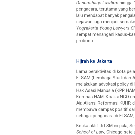
Danumiharjo Lawfirm
hingga 
pengacara, terutama yang ber
lalu mendapat banyak pengal
sejawan juga menjadi semak
Yogyakarta Young Lawyers C
sempat menangani kasus-kas
probono.
Hijrah ke Jakarta
Lama beraktivitas di kota pel
ELSAM (Lembaga Studi dan A
melakukan advokasi policy di 
Hak Asasi Manusia (KPP HAM)
Komnas HAM, Koalisi NGO untu
Air, Aliansi Reformasi KUHP, 
membawa dampak positif dala
sebagai pengacara di ELSAM, 
Ketika aktif di LSM ini pula,
School of Law
, Chicago sete