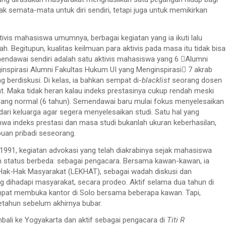
k semata-mata untuk diri sendiri, tetapi juga untuk memikirkan
ivis mahasiswa umumnya, berbagai kegiatan yang ia ikuti lalu
h. Begitupun, kualitas keilmuan para aktivis pada masa itu tidak bisa
endawai sendiri adalah satu aktivis mahasiswa yang 6 Alumni
nspirasi Alumni Fakultas Hukum UI yang Menginspirasi 7 akrab
 berdiskusi. Di kelas, ia bahkan sempat di-
blacklist
seorang dosen
at. Maka tidak heran kalau indeks prestasinya cukup rendah meski
lang normal (6 tahun). Semendawai baru mulai fokus menyelesaikan
dari keluarga agar segera menyelesaikan studi. Satu hal yang
ahwa indeks prestasi dan masa studi bukanlah ukuran keberhasilan,
uan pribadi seseorang.
 1991, kegiatan advokasi yang telah diakrabinya sejak mahasiswa
n status berbeda: sebagai pengacara. Bersama kawan-kawan, ia
ak-Hak Masyarakat (LEKHAT), sebagai wadah diskusi dan
dihadapi masyarakat, secara prodeo. Aktif selama dua tahun di
pat membuka kantor di Solo bersama beberapa kawan. Tapi,
etahun sebelum akhirnya bubar.
ali ke Yogyakarta dan aktif sebagai pengacara di
Titi R