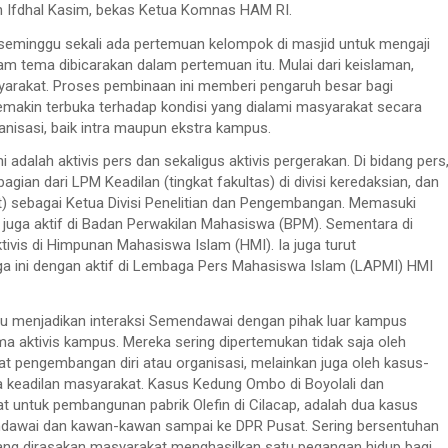
dan Ifdhal Kasim, bekas Ketua Komnas HAM RI.
seminggu sekali ada pertemuan kelompok di masjid untuk mengaji
am tema dibicarakan dalam pertemuan itu. Mulai dari keislaman,
yarakat. Proses pembinaan ini memberi pengaruh besar bagi
makin terbuka terhadap kondisi yang dialami masyarakat secara
ganisasi, baik intra maupun ekstra kampus.
ni adalah aktivis pers dan sekaligus aktivis pergerakan. Di bidang pers
ian dari LPM Keadilan (tingkat fakultas) di divisi keredaksian, dan
) sebagai Ketua Divisi Penelitian dan Pengembangan. Memasuki
juga aktif di Badan Perwakilan Mahasiswa (BPM). Sementara di
ktivis di Himpunan Mahasiswa Islam (HMI). Ia juga turut
ini dengan aktif di Lembaga Pers Mahasiswa Islam (LAPMI) HMI
 itu menjadikan interaksi Semendawai dengan pihak luar kampus
a aktivis kampus. Mereka sering dipertemukan tidak saja oleh
at pengembangan diri atau organisasi, melainkan juga oleh kasus-
 keadilan masyarakat. Kasus Kedung Ombo di Boyolali dan
 untuk pembangunan pabrik Olefin di Cilacap, adalah dua kasus
dawai dan kawan-kawan sampai ke DPR Pusat. Sering bersentuhan
yang dirasakan masyarakat menghasilkan satu pegangan hidup bagi