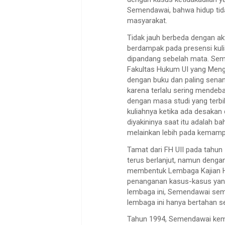
Semendawai, bahwa hidup tida
masyarakat.
Tidak jauh berbeda dengan akt
berdampak pada presensi kulia
dipandang sebelah mata. Sem
Fakultas Hukum UI yang Mengi
dengan buku dan paling senang
karena terlalu sering mendeb
dengan masa studi yang terbi
kuliahnya ketika ada desakan 
diyakininya saat itu adalah b
melainkan lebih pada kemamp
Tamat dari FH UII pada tahun
terus berlanjut, namun denga
membentuk Lembaga Kajian H
penanganan kasus-kasus yang 
lembaga ini, Semendawai sem
lembaga ini hanya bertahan s
Tahun 1994, Semendawai kemb