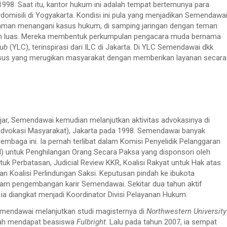
1998. Saat itu, kantor hukum ini adalah tempat bertemunya para
domisili di Yogyakarta. Kondisi ini pula yang menjadikan Semendawa
aman menangani kasus hukum, di samping jaringan dengan teman
in luas. Mereka membentuk perkumpulan pengacara muda bernama
lub
(YLC), terinspirasi dari ILC di Jakarta. Di YLC Semendawai dkk
us yang merugikan masyarakat dengan memberikan layanan secara
ajar, Semendawai kemudian melanjutkan aktivitas advokasinya di
dvokasi Masyarakat), Jakarta pada 1998. Semendawai banyak
lembaga ini. Ia pernah terlibat dalam Komisi Penyelidik Pelanggaran
 untuk Penghilangan Orang Secara Paksa yang disponsori oleh
k Perbatasan, Judicial Review KKR, Koalisi Rakyat untuk Hak atas
dan Koalisi Perlindungan Saksi. Keputusan pindah ke ibukota
m pengembangan karir Semendawai. Sekitar dua tahun aktif
ia diangkat menjadi Koordinator Divisi Pelayanan Hukum.
 Semendawai melanjutkan studi magisternya di
Northwestern University
lah mendapat beasiswa
Fulbright
. Lalu pada tahun 2007, ia sempat