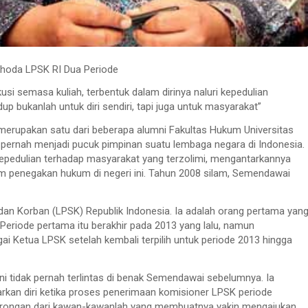
hoda LPSK RI Dua Periode
kusi semasa kuliah, terbentuk dalam dirinya naluri kepedulian
up bukanlah untuk diri sendiri, tapi juga untuk masyarakat”
upakan satu dari beberapa alumni Fakultas Hukum Universitas
g pernah menjadi pucuk pimpinan suatu lembaga negara di Indonesia.
kepedulian terhadap masyarakat yang terzolimi, mengantarkannya
am penegakan hukum di negeri ini. Tahun 2008 silam, Semendawai
an Korban (LPSK) Republik Indonesia. Ia adalah orang pertama yan
eriode pertama itu berakhir pada 2013 yang lalu, namun
ai Ketua LPSK setelah kembali terpilih untuk periode 2013 hingga
 tidak pernah terlintas di benak Semendawai sebelumnya. Ia
arkan diri ketika proses penerimaan komisioner LPSK periode
 dorongan dari kawan-kawanlah yang membuatnya yakin mengajukan