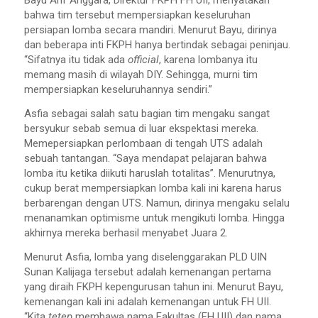
Bayu Arif Anggara, Direktur FKPH FH UII, menyatakan
bahwa tim tersebut mempersiapkan keseluruhan
persiapan lomba secara mandiri. Menurut Bayu, dirinya
dan beberapa inti FKPH hanya bertindak sebagai peninjau.
“Sifatnya itu tidak ada
official
, karena lombanya itu
memang masih di wilayah DIY. Sehingga, murni tim
mempersiapkan keseluruhannya sendiri.”
Asfia sebagai salah satu bagian tim mengaku sangat
bersyukur sebab semua di luar ekspektasi mereka.
Memepersiapkan perlombaan di tengah UTS adalah
sebuah tantangan. “Saya mendapat pelajaran bahwa
lomba itu ketika diikuti haruslah totalitas”. Menurutnya,
cukup berat mempersiapkan lomba kali ini karena harus
berbarengan dengan UTS. Namun, dirinya mengaku selalu
menanamkan optimisme untuk mengikuti lomba. Hingga
akhirnya mereka berhasil menyabet Juara 2.
Menurut Asfia, lomba yang diselenggarakan PLD UIN
Sunan Kalijaga tersebut adalah kemenangan pertama
yang diraih FKPH kepengurusan tahun ini. Menurut Bayu,
kemenangan kali ini adalah kemenangan untuk FH UII.
“Kita
tetep
membawa nama Fakultas (FH UII) dan nama