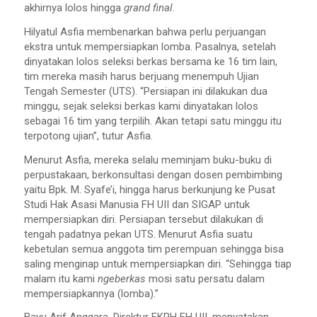
akhirnya lolos hingga
grand final
.
Hilyatul Asfia membenarkan bahwa perlu perjuangan
ekstra untuk mempersiapkan lomba. Pasalnya, setelah
dinyatakan lolos seleksi berkas bersama ke 16 tim lain,
tim mereka masih harus berjuang menempuh Ujian
Tengah Semester (UTS). “Persiapan ini dilakukan dua
minggu, sejak seleksi berkas kami dinyatakan lolos
sebagai 16 tim yang terpilih. Akan tetapi satu minggu itu
terpotong ujian”, tutur Asfia.
Menurut Asfia, mereka selalu meminjam buku-buku di
perpustakaan, berkonsultasi dengan dosen pembimbing
yaitu Bpk. M. Syafe’i, hingga harus berkunjung ke Pusat
Studi Hak Asasi Manusia FH UII dan SIGAP untuk
mempersiapkan diri. Persiapan tersebut dilakukan di
tengah padatnya pekan UTS. Menurut Asfia suatu
kebetulan semua anggota tim perempuan sehingga bisa
saling menginap untuk mempersiapkan diri. “Sehingga tiap
malam itu kami
ngeberkas
mosi satu persatu dalam
mempersiapkannya (lomba).”