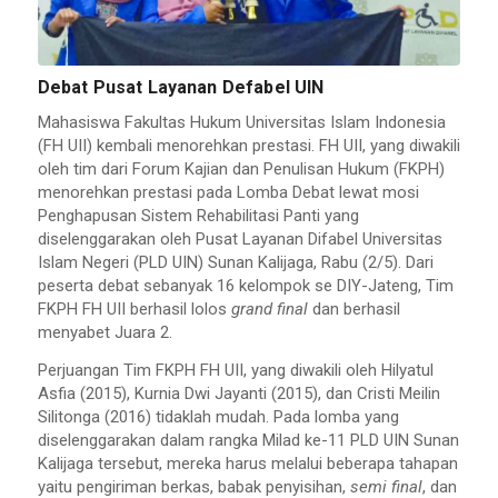
Debat Pusat Layanan Defabel UIN
Mahasiswa Fakultas Hukum Universitas Islam Indonesia
(FH UII) kembali menorehkan prestasi. FH UII, yang diwakili
oleh tim dari Forum Kajian dan Penulisan Hukum (FKPH)
menorehkan prestasi pada Lomba Debat lewat mosi
Penghapusan Sistem Rehabilitasi Panti yang
diselenggarakan oleh Pusat Layanan Difabel Universitas
Islam Negeri (PLD UIN) Sunan Kalijaga, Rabu (2/5). Dari
peserta debat sebanyak 16 kelompok se DIY-Jateng, Tim
FKPH FH UII berhasil lolos
grand final
dan berhasil
menyabet Juara 2.
Perjuangan Tim FKPH FH UII, yang diwakili oleh Hilyatul
Asfia (2015), Kurnia Dwi Jayanti (2015), dan Cristi Meilin
Silitonga (2016) tidaklah mudah. Pada lomba yang
diselenggarakan dalam rangka Milad ke-11 PLD UIN Sunan
Kalijaga tersebut, mereka harus melalui beberapa tahapan
yaitu pengiriman berkas, babak penyisihan,
semi final
, dan