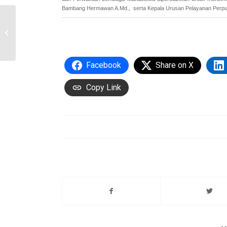
Bambang Hermawan A.Md., serta Kepala Urusan Pelayanan Perpus
Sosok Berprestasi
Sheila Maulida Fitri Raih-
The Best Speakers at
IIUM
Facebook
Share on X
Copy Link