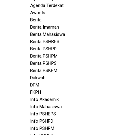
s
Agenda Terdekat
s
Awards
,
Berita
Berita Imamah
Berita Mahasiswa
n
Berita PSHBPS
i
Berita PSHPD
,
i
Berita PSHPM
m
Berita PSHPS
Berita PSKPM
Dakwah
n
i
DPM
m
FKPH
a
Info Akademik
,
k
Info Mahasiswa
k
Info PSHBPS
Info PSHPD
Info PSHPM
i
I