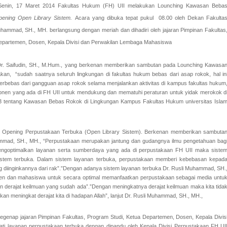
Senin, 17 Maret 2014 Fakultas Hukum (FH) UII melakukan Lounching Kawasan Beba
pening Open Library Sistem.
Acara yang dibuka tepat pukul 08.00 oleh Dekan Fakulta
hammad, SH., MH. berlangsung dengan meriah dan dihadiri oleh jajaran Pimpinan Fakultas
Departemen, Dosen, Kepala Divisi dan Perwakilan Lembaga Mahasiswa
r. Saifudin, SH., M.Hum., yang berkenan memberikan sambutan pada Lounching Kawasa
an, “sudah saatnya seluruh lingkungan di fakultas hukum bebas dari asap rokok, hal in
erbebas dari gangguan asap rokok selama menjalankan aktivitas di kampus fakultas hukum
mponen yang ada di FH UII untuk mendukung dan mematuhi peraturan untuk yidak merokok d
3 tentang Kawasan Bebas Rokok di Lingkungan Kampus Fakultas Hukum universitas Isla
t Opening Perpustakaan Terbuka (Open Library Sistem). Berkenan memberikan sambuta
ammad, SH., MH., “Perpustakaan merupakan jantung dan gudangnya ilmu pengetahuan bag
mengoptimalkan layanan serta sumberdaya yang ada di perpustakaan FH UII maka siste
sistem terbuka. Dalam sistem layanan terbuka, perpustakaan memberi kebebasan kepad
g diinginkannya dari rak”.”Dengan adanya sistem layanan terbuka Dr. Rusli Muhammad, SH.
n dan mahasiswa untuk secara optimal memanfaatkan perpustakaan sebagai media untu
erajat keilmuan yang sudah ada”.”Dengan meningkatnya derajat keilmuan maka kita tida
n meningkat derajat kita di hadapan Allah”, lanjut Dr. Rusli Muhammad, SH., MH.,
egenap jajaran Pimpinan Fakultas, Program Studi, Ketua Departemen, Dosen, Kepala Divis
ti layanan perpustakaan terbuka dengan dipandu oleh Kepala Divisi Perpustakaan FH UI