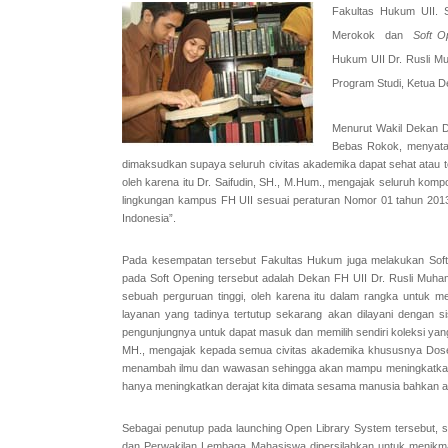
Fakultas Hukum UII. 
Merokok dan
Soft O
Hukum UII Dr. Rusli Mu
Program Studi, Ketua 
Menurut Wakil Dekan D
Bebas Rokok, menyatak
dimaksudkan supaya seluruh civitas akademika dapat sehat atau t
oleh karena itu Dr. Saifudin, SH., M.Hum., mengajak seluruh ko
lingkungan kampus FH UII sesuai peraturan Nomor 01 tahun 201
Indonesia”.
Pada kesempatan tersebut Fakultas Hukum juga melakukan Sof
pada Soft Opening tersebut adalah Dekan FH UII Dr. Rusli Muh
sebuah perguruan tinggi, oleh karena itu dalam rangka untuk 
layanan yang tadinya tertutup sekarang akan dilayani dengan 
pengunjungnya untuk dapat masuk dan memilih sendiri koleksi yan
MH., mengajak kepada semua civitas akademika khususnya Dose
menambah ilmu dan wawasan sehingga akan mampu meningkatkan d
hanya meningkatkan derajat kita dimata sesama manusia bahkan aka
Sebagai penutup pada launching Open Library System tersebut, s
dan Perwakilan Lembaga Mahasiswa dipersilahkan untuk menikma