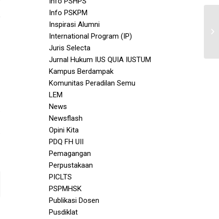
Info PSHPS
Info PSKPM
Inspirasi Alumni
International Program (IP)
Juris Selecta
Jurnal Hukum IUS QUIA IUSTUM
Kampus Berdampak
Komunitas Peradilan Semu
LEM
News
Newsflash
Opini Kita
PDQ FH UII
Pemagangan
Perpustakaan
PICLTS
PSPMHSK
Publikasi Dosen
Pusdiklat