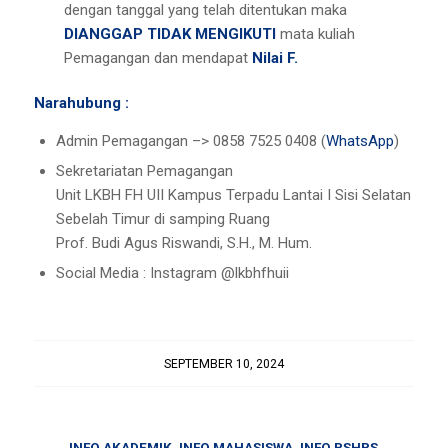
dengan tanggal yang telah ditentukan maka
DIANGGAP TIDAK
MENGIKUTI
mata kuliah
Pemagangan dan mendapat
Nilai F.
Narahubung :
Admin Pemagangan –> 0858 7525 0408 (
WhatsApp
)
Sekretariatan Pemagangan
Unit LKBH FH UII Kampus Terpadu Lantai I Sisi Selatan
Sebelah Timur di samping Ruang
Prof. Budi Agus Riswandi, S.H., M. Hum.
Social Media : Instagram @lkbhfhuii
SEPTEMBER 10, 2024
INFO AKADEMIK
,
INFO MAHASISWA
,
INFO PSHPS