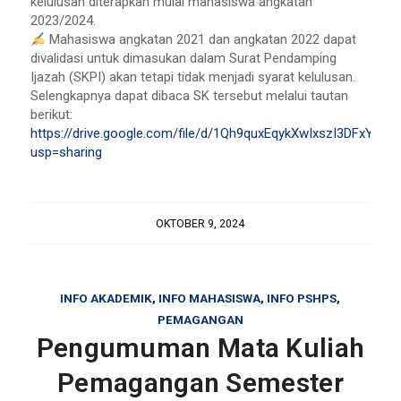
kelulusan diterapkan mulai mahasiswa angkatan
2023/2024.
Mahasiswa angkatan 2021 dan angkatan 2022 dapat
divalidasi untuk dimasukan dalam Surat Pendamping
Ijazah (SKPI) akan tetapi tidak menjadi syarat kelulusan.
Selengkapnya dapat dibaca SK tersebut melalui tautan
berikut:
https://drive.google.com/file/d/1Qh9quxEqykXwIxszI3DFxYxpI
usp=sharing
OKTOBER 9, 2024
INFO AKADEMIK
,
INFO MAHASISWA
,
INFO PSHPS
,
PEMAGANGAN
Pengumuman Mata Kuliah
Pemagangan Semester