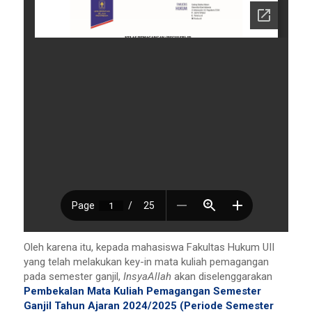
Oleh karena itu, kepada mahasiswa Fakultas Hukum UII
yang telah melakukan key-in mata kuliah pemagangan
pada semester ganjil,
InsyaAllah
akan diselenggarakan
Pembekalan Mata Kuliah Pemagangan Semester
Ganjil Tahun Ajaran 2024/2025 (Periode Semester