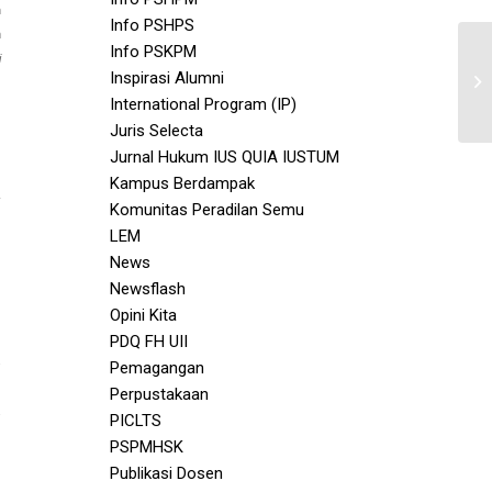
n
Info PSHPS
m
Info PSKPM
i
Inspirasi Alumni
International Program (IP)
Juris Selecta
Jurnal Hukum IUS QUIA IUSTUM
Kampus Berdampak
Komunitas Peradilan Semu
LEM
News
Newsflash
Opini Kita
PDQ FH UII
Pemagangan
Perpustakaan
PICLTS
PSPMHSK
Publikasi Dosen