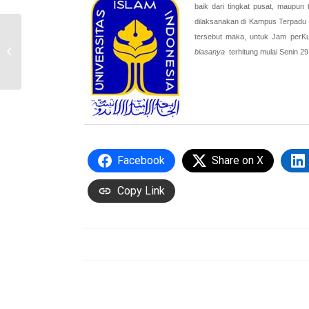
baik dari tingkat pusat, maupun 
dilaksanakan di Kampus Terpadu 
Pengumuman
tersebut maka, untuk Jam perKu
Akademik “Perkuliahan
biasanya
terhitung mulai Senin 2
Tahap II”
Facebook
Share on X
Copy Link