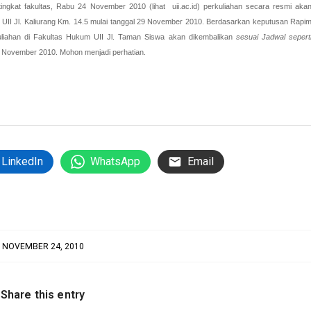
tingkat fakultas, Rabu 24 November 2010 (lihat uii.ac.id) perkuliahan secara resmi aka
UII Jl. Kaliurang Km. 14.5 mulai tanggal 29 November 2010.
Berdasarkan keputusan Rapi
liahan di Fakultas Hukum UII Jl. Taman Siswa akan dikembalikan
sesuai Jadwal sepert
9 November 2010. Mohon menjadi perhatian.
LinkedIn
WhatsApp
Email
NOVEMBER 24, 2010
Share this entry