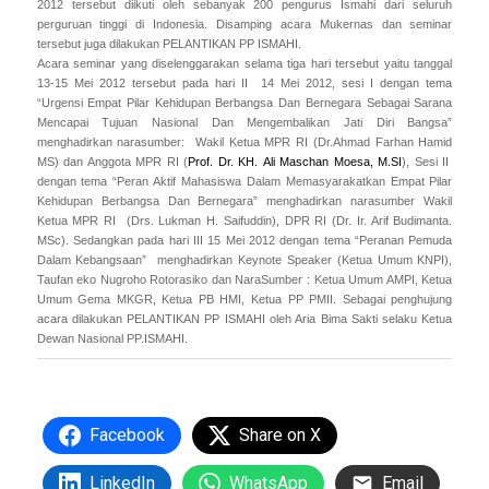
2012 tersebut diikuti oleh sebanyak 200 pengurus Ismahi dari seluruh
perguruan tinggi di Indonesia. Disamping acara Mukernas dan seminar
tersebut juga dilakukan PELANTIKAN PP ISMAHI.
Acara seminar yang diselenggarakan selama tiga hari tersebut yaitu tanggal
13-15 Mei 2012 tersebut pada hari II 14 Mei 2012, sesi I dengan tema
“Urgensi Empat Pilar Kehidupan Berbangsa Dan Bernegara Sebagai Sarana
Mencapai Tujuan Nasional Dan Mengembalikan Jati Diri Bangsa”
menghadirkan narasumber: Wakil Ketua MPR RI (Dr.Ahmad Farhan Hamid
MS) dan Anggota MPR RI (
Prof. Dr. KH. Ali Maschan Moesa, M.SI
), Sesi II
dengan tema “Peran Aktif Mahasiswa Dalam Memasyarakatkan Empat Pilar
Kehidupan Berbangsa Dan Bernegara” menghadirkan narasumber Wakil
Ketua MPR RI (Drs. Lukman H. Saifuddin), DPR RI (Dr. Ir. Arif Budimanta.
MSc). Sedangkan pada hari III 15 Mei 2012 dengan tema “Peranan Pemuda
Dalam Kebangsaan” menghadirkan Keynote Speaker (Ketua Umum KNPI),
Taufan eko Nugroho Rotorasiko dan NaraSumber : Ketua Umum AMPI, Ketua
Umum Gema MKGR, Ketua PB HMI, Ketua PP PMII. Sebagai penghujung
acara dilakukan PELANTIKAN PP ISMAHI oleh
Aria Bima Sakti selaku
Ketua
Dewan Nasional PP.ISMAHI.
Facebook
Share on X
LinkedIn
WhatsApp
Email