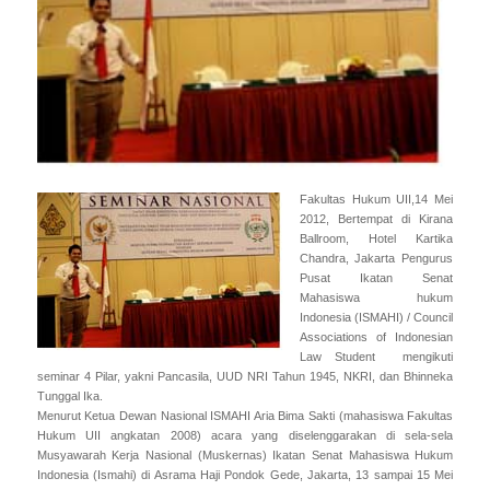
Fakultas Hukum UII,14 Mei
2012, Bertempat di Kirana
Ballroom, Hotel Kartika
Chandra, Jakarta Pengurus
Pusat Ikatan Senat
Mahasiswa hukum
Indonesia (ISMAHI) / Council
Associations of Indonesian
Law Student mengikuti
seminar 4 Pilar, yakni Pancasila, UUD NRI Tahun 1945, NKRI, dan Bhinneka
Tunggal Ika.
Menurut Ketua Dewan Nasional ISMAHI Aria Bima Sakti (mahasiswa Fakultas
Hukum UII angkatan 2008) acara yang diselenggarakan di sela-sela
Musyawarah Kerja Nasional (Muskernas) Ikatan Senat Mahasiswa Hukum
Indonesia (Ismahi) di Asrama Haji Pondok Gede, Jakarta, 13 sampai 15 Mei