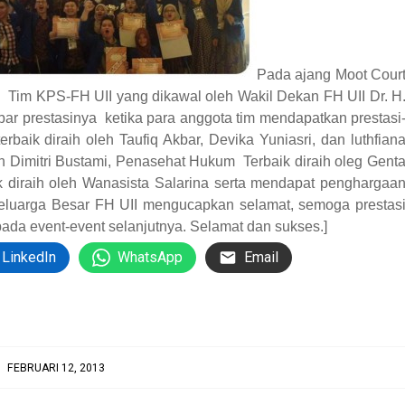
Pada ajang Moot Cour
i Tim KPS-FH UII yang dikawal oleh Wakil Dekan FH UII Dr. H
bar prestasinya ketika para anggota tim mendapatkan prestasi
rbaik diraih oleh Taufiq Akbar, Devika Yuniasri, dan luthfian
h Dimitri Bustami, Penasehat Hukum Terbaik diraih oleg Gent
ik diraih oleh Wanasista Salarina serta mendapat penghargaa
eluarga Besar FH UII mengucapkan selamat, semoga prestas
pada event-event selanjutnya. Selamat dan sukses.]
LinkedIn
WhatsApp
Email
FEBRUARI 12, 2013