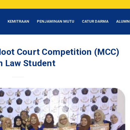
T
KEMITRAAN
PENJAMINAN MUTU
CATUR DARMA
ALUMN
Moot Court Competition (MCC)
n Law Student