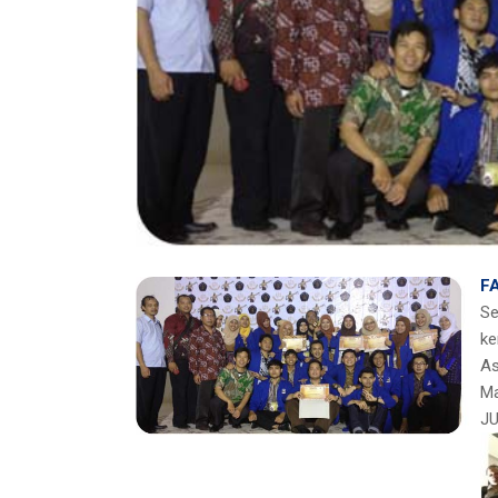
F
Se
ke
As
Ma
JU