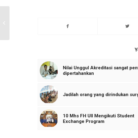
Student Exchange
Fakultas Hukum UII
dengan IIU Malaysia
Y
Nilai Unggul Akreditasi sangat pen
dipertahankan
Jadilah orang yang dirindukan sur
10 Mhs FH UII Mengikuti Student
Exchange Program