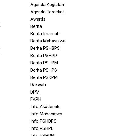
Agenda Kegiatan
Agenda Terdekat
Awards
t
Berita
.
Berita Imamah
-
Berita Mahasiswa
a
Berita PSHBPS
a
Berita PSHPD
n
Berita PSHPM
i
Berita PSHPS
Berita PSKPM
Dakwah
DPM
FKPH
Info Akademik
Info Mahasiswa
Info PSHBPS
Info PSHPD
Info PSHPM