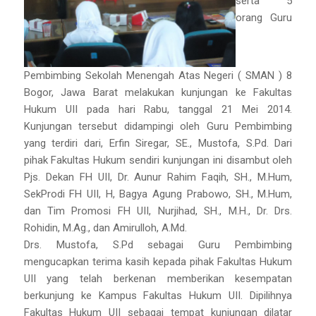
serta 5
orang Guru
Pembimbing Sekolah Menengah Atas Negeri ( SMAN ) 8
Bogor, Jawa Barat melakukan kunjungan ke Fakultas
Hukum UII pada hari Rabu, tanggal 21 Mei 2014.
Kunjungan tersebut didampingi oleh Guru Pembimbing
yang terdiri dari, Erfin Siregar, SE., Mustofa, S.Pd. Dari
pihak Fakultas Hukum sendiri kunjungan ini disambut oleh
Pjs. Dekan FH UII, Dr. Aunur Rahim Faqih, SH., M.Hum,
SekProdi FH UII, H, Bagya Agung Prabowo, SH., M.Hum,
dan Tim Promosi FH UII, Nurjihad, SH., M.H., Dr. Drs.
Rohidin, M.Ag., dan Amirulloh, A.Md.
Drs. Mustofa, S.Pd sebagai Guru Pembimbing
mengucapkan terima kasih kepada pihak Fakultas Hukum
UII yang telah berkenan memberikan kesempatan
berkunjung ke Kampus Fakultas Hukum UII. Dipilihnya
Fakultas Hukum UII sebagai tempat kunjungan dilatar