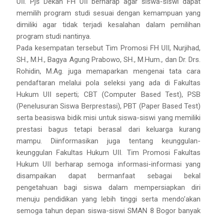
UII. Pjs Dekan FH UII berharap agar siswa-siswi dapat
memilih program studi sesuai dengan kemampuan yang
dimiliki agar tidak terjadi kesalahan dalam pemilihan
program studi nantinya.
Pada kesempatan tersebut Tim Promosi FH UII, Nurjihad,
SH., M.H., Bagya Agung Prabowo, SH., M.Hum., dan Dr. Drs.
Rohidin, M.Ag. juga memaparkan mengenai tata cara
pendaftaran melalui pola seleksi yang ada di Fakultas
Hukum UII seperti; CBT (Computer Based Test), PSB
(Penelusuran Siswa Berprestasi), PBT (Paper Based Test)
serta beasiswa bidik misi untuk siswa-siswi yang memiliki
prestasi bagus tetapi berasal dari keluarga kurang
mampu. Diinformasikan juga tentang keunggulan-
keunggulan Fakultas Hukum UII. Tim Promosi Fakultas
Hukum UII berharap semoga informasi-informasi yang
disampaikan dapat bermanfaat sebagai bekal
pengetahuan bagi siswa dalam mempersiapkan diri
menuju pendidikan yang lebih tinggi serta mendo’akan
semoga tahun depan siswa-siswi SMAN 8 Bogor banyak