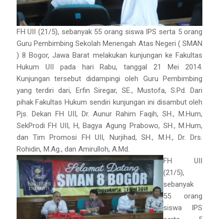
FH UII (21/5), sebanyak 55 orang siswa IPS serta 5 orang
Guru Pembimbing Sekolah Menengah Atas Negeri ( SMAN
) 8 Bogor, Jawa Barat melakukan kunjungan ke Fakultas
Hukum UII pada hari Rabu, tanggal 21 Mei 2014.
Kunjungan tersebut didampingi oleh Guru Pembimbing
yang terdiri dari, Erfin Siregar, SE., Mustofa, S.Pd. Dari
pihak Fakultas Hukum sendiri kunjungan ini disambut oleh
Pjs. Dekan FH UII, Dr. Aunur Rahim Faqih, SH., M.Hum,
SekProdi FH UII, H, Bagya Agung Prabowo, SH., M.Hum,
dan Tim Promosi FH UII, Nurjihad, SH., M.H., Dr. Drs.
Rohidin, M.Ag., dan Amirulloh, A.Md.
FH UII
(21/5),
sebanyak
55 orang
siswa IPS