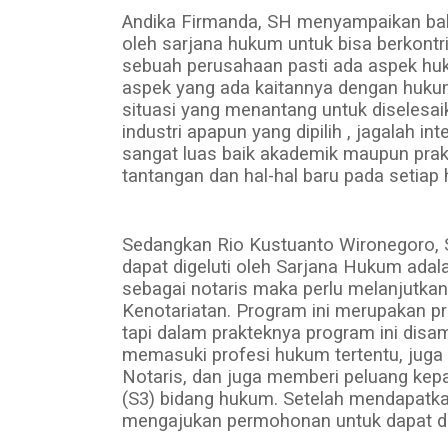
Andika Firmanda, SH menyampaikan bahw
oleh sarjana hukum untuk bisa berkontr
sebuah perusahaan pasti ada aspek huk
aspek yang ada kaitannya dengan huku
situasi yang menantang untuk diselesaik
industri apapun yang dipilih , jagalah in
sangat luas baik akademik maupun prak
tantangan dan hal-hal baru pada setiap 
Sedangkan Rio Kustuanto Wironegoro, 
dapat digeluti oleh Sarjana Hukum adal
sebagai notaris maka perlu melanjutkan
Kenotariatan. Program ini merupakan p
tapi dalam prakteknya program ini disa
memasuki profesi hukum tertentu, juga
Notaris, dan juga memberi peluang kepa
(S3) bidang hukum. Setelah mendapatka
mengajukan permohonan untuk dapat dia