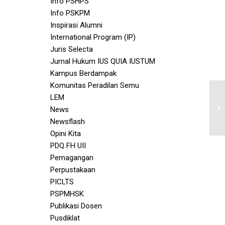
Info PSHPS
Info PSKPM
Inspirasi Alumni
International Program (IP)
Juris Selecta
Jurnal Hukum IUS QUIA IUSTUM
Kampus Berdampak
Komunitas Peradilan Semu
LEM
News
Newsflash
Opini Kita
PDQ FH UII
Pemagangan
Perpustakaan
PICLTS
PSPMHSK
Publikasi Dosen
Pusdiklat