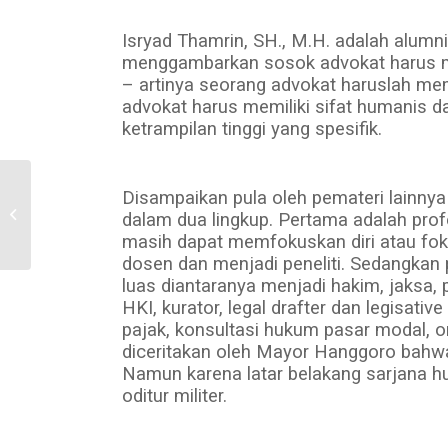
Isryad Thamrin, SH., M.H. adalah alumn
menggambarkan sosok advokat harus me
– artinya seorang advokat haruslah me
advokat harus memiliki sifat humanis da
ketrampilan tinggi yang spesifik.
Mahasiswa Hukum FH
Disampaikan pula oleh pemateri lainnya
UII Kembali Terima
dalam dua lingkup. Pertama adalah pro
Empat Penghargaan
masih dapat memfokuskan diri atau fo
dalam Tiga Ajang
dosen dan menjadi peneliti. Sedangkan
Ilmiah...
luas diantaranya menjadi hakim, jaksa, p
HKI, kurator, legal drafter dan legisativ
pajak, konsultasi hukum pasar modal, or
diceritakan oleh Mayor Hanggoro bahwa 
Namun karena latar belakang sarjana h
oditur militer.