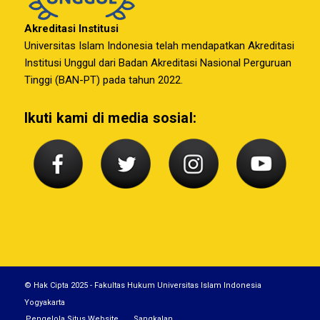
Akreditasi Institusi
Universitas Islam Indonesia telah mendapatkan Akreditasi
Institusi Unggul dari Badan Akreditasi Nasional Perguruan
Tinggi (BAN-PT) pada tahun 2022.
Ikuti kami di media sosial:
© Hak Cipta 2025 - Fakultas Hukum Universitas Islam Indonesia
Yogyakarta
Pengelola Situs Website
Sangkalan