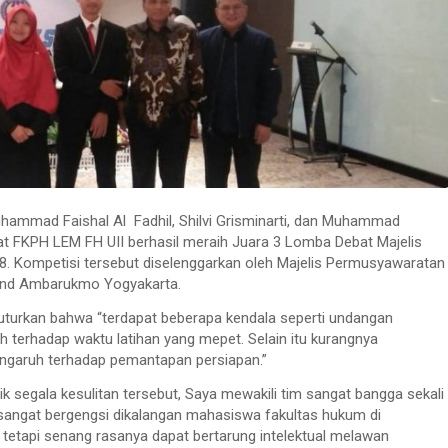
uhammad Faishal Al Fadhil, Shilvi Grisminarti, dan Muhammad
t FKPH LEM FH UII berhasil meraih Juara 3 Lomba Debat Majelis
. Kompetisi tersebut diselenggarkan oleh Majelis Permusyawaratan
rand Ambarukmo Yogyakarta.
uturkan bahwa “terdapat beberapa kendala seperti undangan
terhadap waktu latihan yang mepet. Selain itu kurangnya
ngaruh terhadap pemantapan persiapan.”
lik segala kesulitan tersebut, Saya mewakili tim sangat bangga sekali
sangat bergengsi dikalangan mahasiswa fakultas hukum di
 tetapi senang rasanya dapat bertarung intelektual melawan