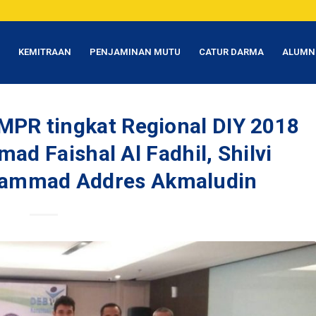
T
KEMITRAAN
PENJAMINAN MUTU
CATUR DARMA
ALUMN
MPR tingkat Regional DIY 2018
d Faishal Al Fadhil, Shilvi
hammad Addres Akmaludin