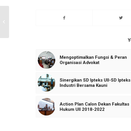
Muhammad Yanuar
Sodiq raih Juara 2
Lomba Paper tingkat
Nasional Marvelaw
Unnes...
Y
Mengoptimalkan Fungsi & Peran
Organisasi Advokat
Sinergikan SD Ipteks UII-SD Ipteks
Industri Bersama Kauni
Action Plan Calon Dekan Fakultas
Hukum UII 2018-2022