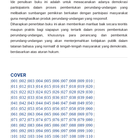
Ide penulisan buku ini adalah untuk mewacanakan adanya demokrasi
partisipatoris dalam proses pembentukan perundang-undangan yang
melibatkan sumbangan pemikiran berkaitan dengan partisipasi masyarakat
guna menghasilkan produk perundang-undangan yang responsif.
Diharapkan penerbitan buku ini akan memberikan manfaat baik secara teoritis
maupun praktis bagi siapapun yang tertarik dalam proses pembentukan
perundang-undangan, khususnya para perancang dan pembentuk
perundang-undangan yang akan menterjemahkan kebijakan publik dalam
tatanan bahasa yang normatif di tengah-tengah masyarakat yang demokratis.
berdasarkan atas aturan hukum.
COVER
|
001
|
002
|
003
|
004
|
005
|
006
|
007
|
008
|
009
|
010
|
|
011
|
012
|
013
|
014
|
015
|
016
|
017
|
018
|
019
|
020
|
|
021
|
022
|
023
|
024
|
025
|
026
|
027
|
028
|
029
|
030
|
|
031
|
032
|
033
|
034
|
035
|
036
|
037
|
038
|
039
|
040
|
|
041
|
042
|
043
|
044
|
045
|
046
|
047
|
048
|
049
|
050
|
|
051
|
052
|
053
|
054
|
055
|
056
|
057
|
058
|
059
|
060
|
|
061
|
062
|
063
|
064
|
065
|
066
|
067
|
068
|
069
|
070
|
|
071
|
072
|
073
|
074
|
075
|
076
|
077
|
078
|
079
|
080
|
|
081
|
082
|
083
|
084
|
085
|
086
|
087
|
088
|
089
|
090
|
|
091
|
092
|
093
|
094
|
095
|
096
|
097
|
098
|
099
|
100
|
|
101
|
102
|
103
|
104
|
105
|
106
|
107
|
108
|
109
|
110
|