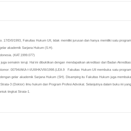
 17/D/0/1993, Fakultas Hukum UII, tidak memiliki jurusan dan hanya memiliki satu progra
 gelar akademik Sarjana Hukum (S.H).
ndonesia. (KAT.1999.077)
uga semakin teruji. Hal ini dibuktikan dengan mendapatkan akreditasi dari Badan Akreditas
N Nomor: 00794/AKA-I-I/UIIIHK/VIII/1998.(LEA.9 Fakultas Hukum UII membuka satu progra
kum dengan gelar akademik Sarjana Hukum (SH).
Disamping itu Fakultas Hukum juga membuk
 Strata-3 (Doktor) ilmu hukum dan Program Profesi Advokat. Selanjutnya dalam buku ini yan
ntuk tingkat Strata-1.