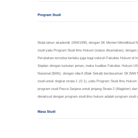
Program Studi
Mulai tahun akademik 1994/1995, dengan SK Menteri Mendikbud No.
studi yaitu Program Studi Ilmu Hukum (status disamakan), dengan
Perubahan tersebut berlaku juga bagi seluruh Fakultas Hukum di I
Sejalan dengan tuntutan jaman, maka kualitas Fakultas Hukum UII j
Nasional (BAN), dengan nilai A (Baik Sekali) berdasarkan SK BA
studi untuk tingkat strata-1 (S-1), yaitu Program Studi Ilmu Hu
program studi Pasca Sarjana untuk jenjang Strata-2 (Magister) dan
dimaksud dengan program studi ilmu hukum adalah program studi u
Masa Studi