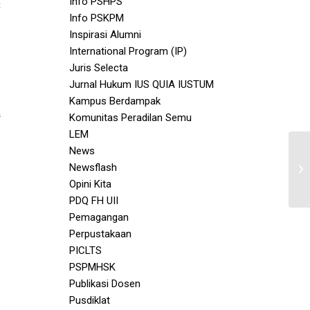
Info PSHPS
k
Info PSKPM
Inspirasi Alumni
International Program (IP)
Juris Selecta
Jurnal Hukum IUS QUIA IUSTUM
Kampus Berdampak
s
Komunitas Peradilan Semu
n
LEM
News
Newsflash
Opini Kita
PDQ FH UII
Pemagangan
Perpustakaan
PICLTS
PSPMHSK
Publikasi Dosen
Pusdiklat