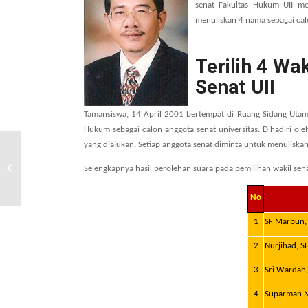
senat Fakultas Hukum UII me
menuliskan 4 nama sebagai ca
Terilih 4 Wa
Senat UII
Tamansiswa, 14 April 2001 bertempat di Ruang Sidang Utama 
Hukum sebagai
calon anggota
senat universitas. Dihadiri ol
yang diajukan. Setiap anggota senat diminta untuk menuliska
LKBH Gelar Bimtek
Selengkapnya hasil perolehan suara pada pemilihan wakil senat
Kontrak Drafting
No
1
SF Marbun, 
2
Nurjihad, S
3
Sri Wardah,
4
Suparman Ma