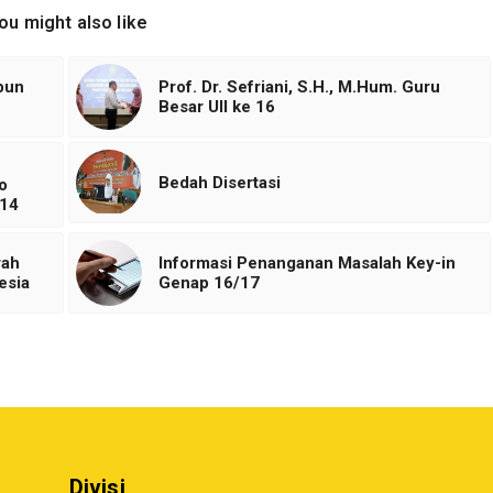
ou might also like
pun
Prof. Dr. Sefriani, S.H., M.Hum. Guru
Besar UII ke 16
Bedah Disertasi
o
014
rah
Informasi Penanganan Masalah Key-in
esia
Genap 16/17
Divisi