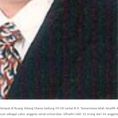
empat di Ruang Sidang Utama Gedung FH UII Lantai III Jl. Tamansiswa telah terpilih 
kum sebagai calon anggota senat universitas. Dihadiri oleh 32 orang dari 54 anggot