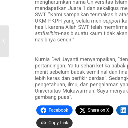
mengharumkan nama Universitas Islam
mendapatkan Juara 1 dan sekaligus me
SWT. “Kami sampaikan terimakasih ata
UKM FKPH yang selalu men-
support
ka
hasil, karena Allah SWT telah memfirm
amfusihim
-nasib suatu kaum tidak aka
PSHKITB FH UII Berikan
Pelatihan Teknik dan
nasibnya sendiri”.
Strategi Produktif
Memperoleh HKI...
Kurnia Dwi Jayanti menyampaikan, “den
pertandingan. Yaitu sehari ketika babak
menit sebelum babak semifinal dan fina
lebih keras dan berfikir cerdas”. Sed
pengetahuan, ilmu, dan pengalaman yan
Universitas Mukawarman. Saya menyakin
gambang puas”.
Facebook
Share on X
Copy Link