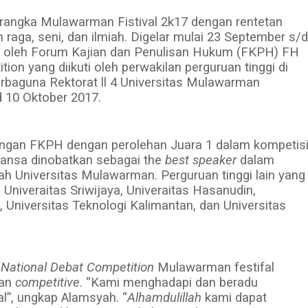
rangka Mulawarman Fistival 2k17 dengan rentetan
raga, seni, dan ilmiah. Digelar mulai 23 September s/d
uti oleh Forum Kajian dan Penulisan Hukum (FKPH) FH
on yang diikuti oleh perwakilan perguruan tinggi di
erbaguna Rektorat ll 4 Universitas Mulawarman
 10 Oktober 2017.
engan FKPH dengan perolehan Juara 1 dalam kompetis
yansa dinobatkan sebagai the
best speaker
dalam
ah Universitas Mulawarman. Perguruan tinggi lain yang
 Univeraitas Sriwijaya, Univeraitas Hasanudin,
i, Universitas Teknologi Kalimantan, dan Universitas
“
National Debat Competition
Mulawarman festifal
an
competitive
. “Kami menghadapi dan beradu
l”, ungkap Alamsyah. “
Alhamdulillah
kami dapat