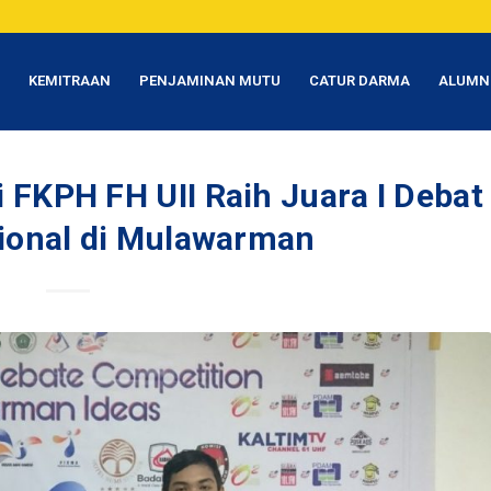
T
KEMITRAAN
PENJAMINAN MUTU
CATUR DARMA
ALUMN
 FKPH FH UII Raih Juara I Debat
onal di Mulawarman