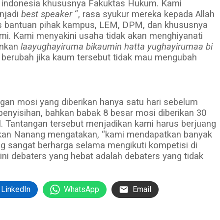
 indonesia khususnya Fakuktas Hukum. Kami
njadi
best speaker
“, rasa syukur mereka kepada Allah
s bantuan pihak kampus, LEM, DPM, dan khususnya
mi. Kami menyakini usaha tidak akan menghiyanati
ankan
laayughayiruma bikaumin hatta yughayirumaa bi
n berubah jika kaum tersebut tidak mau mengubah
gan mosi yang diberikan hanya satu hari sebelum
 penyisihan, bahkan babak 8 besar mosi diberikan 30
l. Tantangan tersebut menjadikan kami harus berjuang
angkan Nanang mengatakan, “kami mendapatkan banyak
g sangat berharga selama mengikuti kompetisi di
i debaters yang hebat adalah debaters yang tidak
LinkedIn
WhatsApp
Email