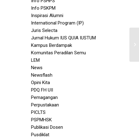
Info PSHPS
Info PSKPM
Inspirasi Alumni
International Program (IP)
Juris Selecta
Jurnal Hukum IUS QUIA IUSTUM
Kampus Berdampak
Komunitas Peradilan Semu
LEM
News
Newsflash
Opini Kita
PDQ FH UII
Pemagangan
Perpustakaan
PICLTS
PSPMHSK
Publikasi Dosen
Pusdiklat