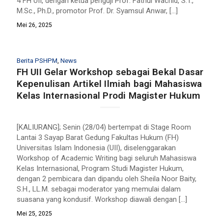
4 FH UII, dengan ketua penguji Prof. Fathul Wachid, S.T.,
M.Sc., Ph.D., promotor Prof. Dr. Syamsul Anwar, […]
Mei 26, 2025
Berita PSHPM
,
News
FH UII Gelar Workshop sebagai Bekal Dasar
Kepenulisan Artikel Ilmiah bagi Mahasiswa
Kelas Internasional Prodi Magister Hukum
[KALIURANG]; Senin (28/04) bertempat di Stage Room
Lantai 3 Sayap Barat Gedung Fakultas Hukum (FH)
Universitas Islam Indonesia (UII), diselenggarakan
Workshop of Academic Writing bagi seluruh Mahasiswa
Kelas Internasional, Program Studi Magister Hukum,
dengan 2 pembicara dan dipandu oleh Sheila Noor Baity,
S.H., LL.M. sebagai moderator yang memulai dalam
suasana yang kondusif. Workshop diawali dengan […]
Mei 25, 2025