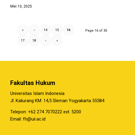
Mei 10, 2025
«
‹
14
15
16
Page 16 of 35
17
18
›
»
Fakultas Hukum
Universitas Islam Indonesia
Jl. Kaliurang KM. 14,5 Sleman Yogyakarta 55584
Telepon: +62 274 7070222 ext. 5200
Email:
fh@uii.ac.id