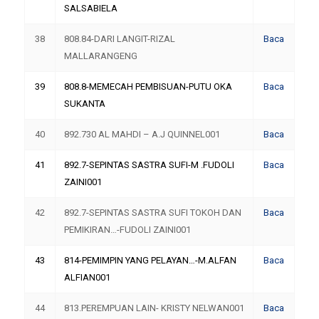
SALSABIELA
38
808.84-DARI LANGIT-RIZAL
Baca
MALLARANGENG
39
808.8-MEMECAH PEMBISUAN-PUTU OKA
Baca
SUKANTA
40
892.730 AL MAHDI – A.J QUINNEL001
Baca
41
892.7-SEPINTAS SASTRA SUFI-M .FUDOLI
Baca
ZAINI001
42
892.7-SEPINTAS SASTRA SUFI TOKOH DAN
Baca
PEMIKIRAN…-FUDOLI ZAINI001
43
814-PEMIMPIN YANG PELAYAN…-M.ALFAN
Baca
ALFIAN001
44
813.PEREMPUAN LAIN- KRISTY NELWAN001
Baca