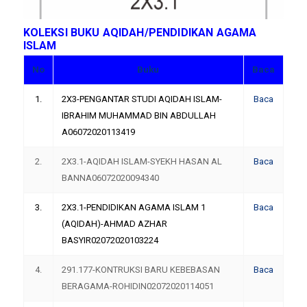
KOLEKSI BUKU AQIDAH/PENDIDIKAN AGAMA
ISLAM
No
Buku
Baca
1.
2X3-PENGANTAR STUDI AQIDAH ISLAM-
Baca
IBRAHIM MUHAMMAD BIN ABDULLAH
A06072020113419
2.
2X3.1-AQIDAH ISLAM-SYEKH HASAN AL
Baca
BANNA06072020094340
3.
2X3.1-PENDIDIKAN AGAMA ISLAM 1
Baca
(AQIDAH)-AHMAD AZHAR
BASYIR02072020103224
4.
291.177-KONTRUKSI BARU KEBEBASAN
Baca
BERAGAMA-ROHIDIN02072020114051