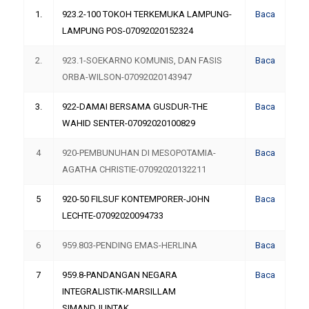
1.
923.2-100 TOKOH TERKEMUKA LAMPUNG-
Baca
LAMPUNG POS-07092020152324
2.
923.1-SOEKARNO KOMUNIS, DAN FASIS
Baca
ORBA-WILSON-07092020143947
3.
922-DAMAI BERSAMA GUSDUR-THE
Baca
WAHID SENTER-07092020100829
4
920-PEMBUNUHAN DI MESOPOTAMIA-
Baca
AGATHA CHRISTIE-07092020132211
5
920-50 FILSUF KONTEMPORER-JOHN
Baca
LECHTE-07092020094733
6
959.803-PENDING EMAS-HERLINA
Baca
7
959.8-PANDANGAN NEGARA
Baca
INTEGRALISTIK-MARSILLAM
SIMANDJUNTAK