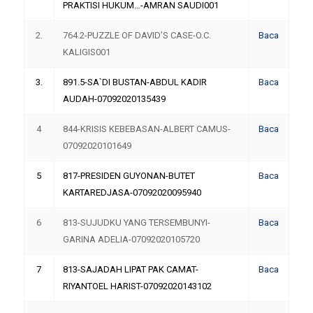
PRAKTISI HUKUM…-AMRAN SAUDI001
2.
764.2-PUZZLE OF DAVID’S CASE-O.C.
Baca
KALIGIS001
3.
891.5-SA`DI BUSTAN-ABDUL KADIR
Baca
AUDAH-07092020135439
4
844-KRISIS KEBEBASAN-ALBERT CAMUS-
Baca
07092020101649
5
817-PRESIDEN GUYONAN-BUTET
Baca
KARTAREDJASA-07092020095940
6
813-SUJUDKU YANG TERSEMBUNYI-
Baca
GARINA ADELIA-07092020105720
7
813-SAJADAH LIPAT PAK CAMAT-
Baca
RIYANTOEL HARIST-07092020143102