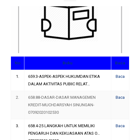
No
Buku
Baca
1.
659.3-ASPEK-ASPEK HUKUMDAN ETIKA
Baca
DALAM AKTIVITAS PUBIIC RELAT…
2.
658.88-DASAR-DASAR MANAGEMEN
Baca
KREDIT-MUCHDARSYAH SINUNGAN-
07092020102530
3.
658.4-25 LANGKAH UNTUK MEMILIKI
Baca
PENGARUH DAN KEKUASAAN ATAS O…