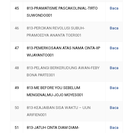
45
813-PRAMATISME PASCAKOLINIAL-TIRTO
Baca
SUWONDO001
46
813-PERCIKAN REVOLUSI SUBUH-
Baca
PRAMOEDYA ANANTA TOER001
47
813-PEMERKOSAAN ATAS NAMA CINTA-IIP
Baca
WIJAYANTO001
48
813-PELANGI BERKERUDUNG AWAN-FEBY
Baca
BONA PARTE001
49
813-ME BEFORE YOU SEBELUM
Baca
MENGENALMU-JOJO MOYES001
50
813-KEAJAIBAN SISA WAKTU – UUN
Baca
ARIFIEN001
51
813-JATUH CINTA DIAM DIAM-
Baca