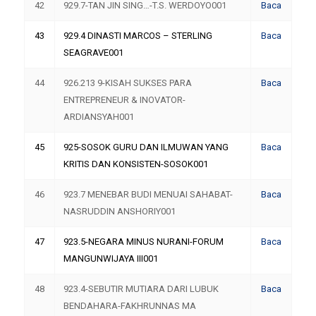
42
929.7-TAN JIN SING…-T.S. WERDOYO001
Baca
43
929.4 DINASTI MARCOS – STERLING
Baca
SEAGRAVE001
44
926.213 9-KISAH SUKSES PARA
Baca
ENTREPRENEUR & INOVATOR-
ARDIANSYAH001
45
925-SOSOK GURU DAN ILMUWAN YANG
Baca
KRITIS DAN KONSISTEN-SOSOK001
46
923.7 MENEBAR BUDI MENUAI SAHABAT-
Baca
NASRUDDIN ANSHORIY001
47
923.5-NEGARA MINUS NURANI-FORUM
Baca
MANGUNWIJAYA III001
48
923.4-SEBUTIR MUTIARA DARI LUBUK
Baca
BENDAHARA-FAKHRUNNAS MA