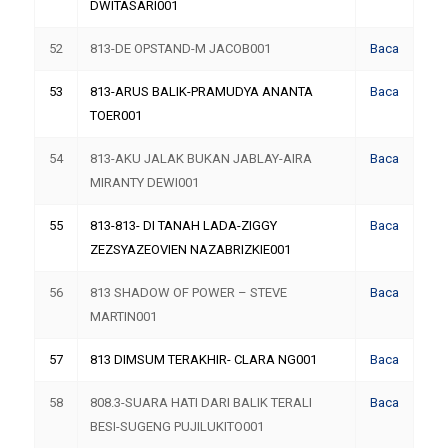
DWITASARI001
52
813-DE OPSTAND-M JACOB001
Baca
53
813-ARUS BALIK-PRAMUDYA ANANTA
Baca
TOER001
54
813-AKU JALAK BUKAN JABLAY-AIRA
Baca
MIRANTY DEWI001
55
813-813- DI TANAH LADA-ZIGGY
Baca
ZEZSYAZEOVIEN NAZABRIZKIE001
56
813 SHADOW OF POWER – STEVE
Baca
MARTIN001
57
813 DIMSUM TERAKHIR- CLARA NG001
Baca
58
808.3-SUARA HATI DARI BALIK TERALI
Baca
BESI-SUGENG PUJILUKITO001