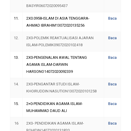
BASYIR06072020095437
11.
2X0.0958-ISLAM DI ASIA TENGGARA-
Baca
AHMAD IBRAHIM13072020135256
12.
2X0-POLEMIK REAKTUALISASI AJARAN
Baca
ISLAM-POLEMIK09072020102418
13.
2X0-PENGENALAN AWAL TENTANG
Baca
AGAMA ISLAM-DARWIN
HARSONO14072020092339
14.
2X0-PENGANTAR STUDI ISLAM-
Baca
KHOIRUDDIN NASUTION13072020101258
15.
2×0-PENDIDIKAN AGAMA ISLAM-
Baca
MUHAMMAD DAUD ALI
16
2X0- PENDIDIKAN AGAMA ISLAM-
Baca
ROHIDIN14072020131820