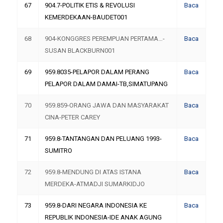
67
904.7-POLITIK ETIS & REVOLUSI
Baca
KEMERDEKAAN-BAUDET001
68
904-KONGGRES PEREMPUAN PERTAMA…-
Baca
SUSAN BLACKBURN001
69
959.8035-PELAPOR DALAM PERANG
Baca
PELAPOR DALAM DAMAI-TB,SIMATUPANG
70
959.859-ORANG JAWA DAN MASYARAKAT
Baca
CINA-PETER CAREY
71
959.8-TANTANGAN DAN PELUANG 1993-
Baca
SUMITRO
72
959.8-MENDUNG DI ATAS ISTANA
Baca
MERDEKA-ATMADJI SUMARKIDJO
73
959.8-DARI NEGARA INDONESIA KE
Baca
REPUBLIK INDONESIA-IDE ANAK AGUNG