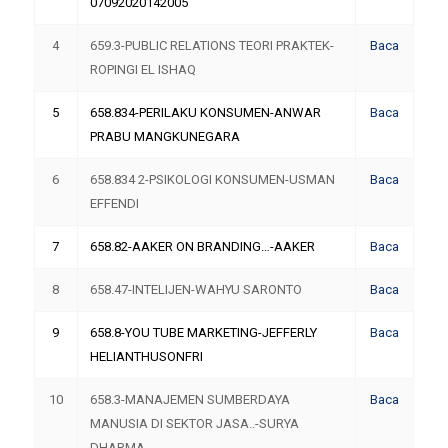
07092020142005
4
659.3-PUBLIC RELATIONS TEORI PRAKTEK-
Baca
ROPINGI EL ISHAQ
5
658.834-PERILAKU KONSUMEN-ANWAR
Baca
PRABU MANGKUNEGARA
6
658.834 2-PSIKOLOGI KONSUMEN-USMAN
Baca
EFFENDI
7
658.82-AAKER ON BRANDING…-AAKER
Baca
8
658.47-INTELIJEN-WAHYU SARONTO
Baca
9
658.8-YOU TUBE MARKETING-JEFFERLY
Baca
HELIANTHUSONFRI
10
658.3-MANAJEMEN SUMBERDAYA
Baca
MANUSIA DI SEKTOR JASA..-SURYA
DHARMA