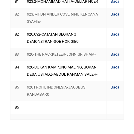
81
923.2-MOHAMMAD HATTA-DELIAR NOER
Baca
82
923,7-IPDN ANDER COVER-INU KENCANA
Baca
SYAFIIE-
82
920.092-CATATAN SEORANG
Baca
DEMONSTRAN-SOE HOK GIE0
83
920-THE RACKKETEER-JOHN GRISHAM-
Baca
84
920-BUKAN KAMPUNG MALING, BUKAN
Baca
DESA USTADZ-ABDUL RAHMAN SALEH-
85
920 PROFIL INDONESIA-JACOBUS
Baca
RANJABAR0
86