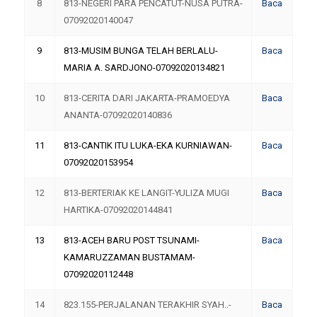
8
813-NEGERI PARA PENCATUT-NUSA PUTRA-
Baca
07092020140047
9
813-MUSIM BUNGA TELAH BERLALU-
Baca
MARIA A. SARDJONO-07092020134821
10
813-CERITA DARI JAKARTA-PRAMOEDYA
Baca
ANANTA-07092020140836
11
813-CANTIK ITU LUKA-EKA KURNIAWAN-
Baca
07092020153954
12
813-BERTERIAK KE LANGIT-YULIZA MUGI
Baca
HARTIKA-07092020144841
13
813-ACEH BARU POST TSUNAMI-
Baca
KAMARUZZAMAN BUSTAMAM-
07092020112448
14
823.155-PERJALANAN TERAKHIR SYAH..-
Baca