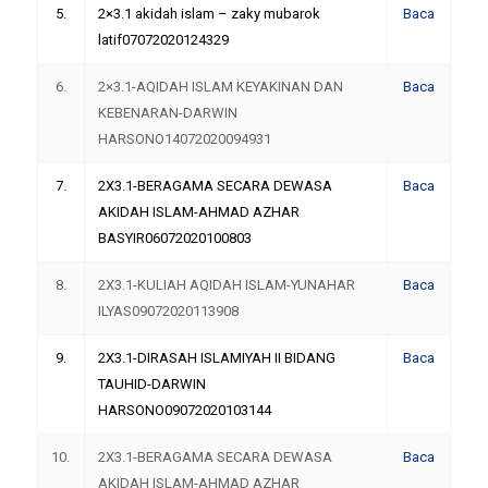
5.
2×3.1 akidah islam – zaky mubarok
Baca
latif07072020124329
6.
2×3.1-AQIDAH ISLAM KEYAKINAN DAN
Baca
KEBENARAN-DARWIN
HARSONO14072020094931
7.
2X3.1-BERAGAMA SECARA DEWASA
Baca
AKIDAH ISLAM-AHMAD AZHAR
BASYIR06072020100803
8.
2X3.1-KULIAH AQIDAH ISLAM-YUNAHAR
Baca
ILYAS09072020113908
9.
2X3.1-DIRASAH ISLAMIYAH II BIDANG
Baca
TAUHID-DARWIN
HARSONO09072020103144
10.
2X3.1-BERAGAMA SECARA DEWASA
Baca
AKIDAH ISLAM-AHMAD AZHAR