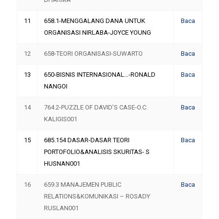
11
658.1-MENGGALANG DANA UNTUK
Baca
ORGANISASI NIRLABA-JOYCE YOUNG
12
658-TEORI ORGANISASI-SUWARTO
Baca
13
650-BISNIS INTERNASIONAL…-RONALD
Baca
NANGOI
14
764.2-PUZZLE OF DAVID’S CASE-O.C.
Baca
KALIGIS001
15
685.154 DASAR-DASAR TEORI
Baca
PORTOFOLIO&ANALISIS SKURITAS- S
HUSNAN001
16
659.3 MANAJEMEN PUBLIC
Baca
RELATIONS&KOMUNIKASI – ROSADY
RUSLAN001